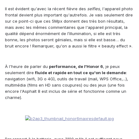
Il est
é
vident qu
'avec
la r
é
cent fi
èv
re des
selfies,
l
'appareil photo
frontal devient plus important qu'autrefois
.
Je vais seulement dire
sur ce point-ci que ces
5Mpx
donnent des très bon résultats,
mais avec les mêmes commentaires que l'appareil principal, la
qualité dépend énormément de l’illumination, si elle est très
bonne, les photos seront géniales
,
mais si elle est basse… du
bruit encore ! Remarquer, qu'on a aussi le filtre « beauty effect »
.
À l'heure de parler du
performance, de l'
Honor 6
,
je peux
seulement dire
fluid
e
et
r
a
pid
e
en t
out ce qu'on le demande
:
nav
i
ga
t
i
o
n (wifi, 3G o 4G),
outils de
tra
vail
(
mail
, WPS Office,...),
multim
é
dia (
films
en HD s
ans coupures
) o
u des
j
eux
(
une fois
encore l'
Asphalt 8
est inclus
de s
é
rie
et fonctionne comme un
charme
).
Par rapport à la batterie, avec
3100 mAh
il est suffisant pour