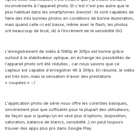
inconvénients à l'appareil photo. Et c'est n'est pas autre que le
plus habituel dans les smartphones
lowcost
: ils sont capables de
faire des très bonnes photos en conditions de bonne illumination,
mais quand celle-ci est basse, même avec le flash, les photos
ont beaucoup de bruit, dû à l’incrément de la sensibilité ISO.
L
'enregistrement
de v
i
d
é
o
à
1080p
et
30fps es
t
b
onne grâce
surtout à le stabilisateur optique, en échange les possibilités de
l'appareil photo ont été réduites , car nous savons que ce
capteur est capable d'enregistrer
4K
à
30fps. En r
é
sum
é
, l
e
v
i
d
é
o
es
t
très
bo
n
,
mais la sensation d'avoir des prestations
« coupées »
:-/
L
'
a
p
plica
t
i
o
n
photo
de s
é
rie
nous offre le
s contr
ôl
es b
a
si
que
s,
sinc
è
r
e
ment
plus que
su
f
fis
ants pour la plupart des utilisateurs,
de
façon que si quelqu'un en veut plus d'options, (
exposi
t
i
o
n,
satura
t
i
o
n, balance de blancs, sensibili
té
...
)
on peut toujours
trouver des apps plus pro dans
Google Play.