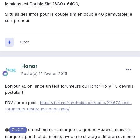
le miens est Double Sim 16GO+ 64GO,
Si tu as des infos pour le double sim en double 4G permutable je
suis preneur.
Citer
Honor
Posté(e)
19 février 2015
Bonjour @
, on lance un test forumeurs du Honor Holly. Tu devrais
postuler !
RDV sur ce post :
https://forum.frandroid.com/topic/214673-test-
forumeurs-testez-le-honor-holly/
@
on est bien une marque du groupe Huawei, mais une
@JC11
marque à part tout de même, avec une stratégie différente, même