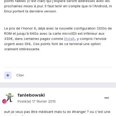
points faibles (c'est clair) qui j'espère seront addressés avec les
prochaines mises à jour.
Il faut tenir en compte que ni l'
Android, ni
Emui
portent la dernière version
.
Le prix de l'Honor 6
,
déjà avec la nouvelle configuration
(32G
o
de
ROM
et jusqu'à
64G
o
avec la carte
microSD) es
t
inf
é
ri
eu
r a
ux
330€,
dans certaines pages comme
Etotalk
,
y compris l'envoie
urgent avec
DHL.
Ces points font de ce terminal une option
vraiment intéressante.
Citer
fanlebowski
Posté(e)
17 février 2015
euh je veux pas être médisant mais tu es étranger ? ou c'est une