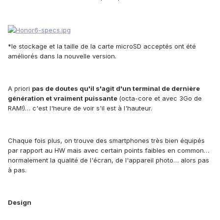
*l
e stockage et la taille de la carte microSD acceptés ont été
améliorés dans la nouvelle version.
A priori
p
a
s de doutes qu'il s'agit d'un terminal de dernière
génération et vraiment puissante
(octa-core
et avec
3G
o
de
RAM!)…
c'est l'heure de voir s'il est à l'hauteur.
C
haque fois plus, on trouve des smartphones très bien équipés
par rapport au HW mais avec certain points faibles en common…
normalement la qualité de l'écran, de l'appareil photo… alors pas
à pas.
D
e
s
ign