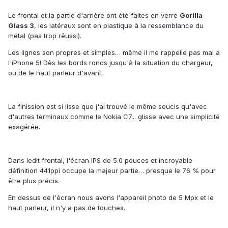
Le f
rontal
et
la
part
i
e
d'arrière ont été faites en verre
Gorilla
Glass 3
,
les latéraux sont en plastique à la ressemblance du
métal (pas trop réussi).
L
es lignes son propres et simples… même il me rappelle pas mal a
l'iPhone 5! Dès les bords ronds jusqu'à la situation du chargeur,
ou de le haut parleur d'avant.
La finission est si lisse que j'ai trouvé le même soucis qu'avec
d'autres terminaux comme le Nokia
C7...
glisse avec une simplicité
exagérée
.
Dans ledit frontal, l'écran IPS de 5.0 pouces et incroyable
définition 441ppi occupe la majeur partie… presque le 76 % pour
être plus précis.
En dessus de l'écran nous avons l'appareil photo de 5 Mpx et le
haut parleur, il n'y a pas de touches.