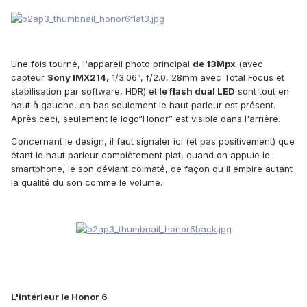
Une fois tourné, l'appareil photo principal
de 13Mpx
(
avec
capteur
Sony IMX214
, 1/3.06”, f/2.0, 28mm
avec
Total Focus
et
stabilisation par software
, HDR)
et
l
e
flash dual LED
sont tout en
haut à gauche,
en
bas seulement le haut parleur est présent.
Après ceci, seulement le logo
“Honor”
est visible dans l'arrièr
e.
Concernant le design, il faut signaler ici (et pas positivement) que
étant le haut parleur complètement plat, quand on appuie le
smartphone, le son déviant colmaté, de façon qu'il empire autant
la qualité du son comme le volume.
L'intérieur le Honor 6