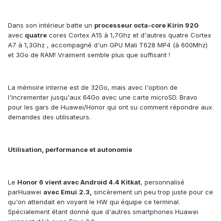
Dans son intérieur batte un
processeur
octa-core Kirin 920
avec
quatre
cores
Cortex A15
à
1,7Ghz
et d'autre
s
quatre
Cortex
A7
à
1,3Ghz ,
ac
c
ompa
gné d'un
GPU Mali T628 MP4 (
à
600Mhz)
et
3G
o
de RAM!
Vraiment semble plus que suffisant !
La
mémoire
intern
e
es
t
de 32G
o
,
mais avec l'option de
l'incrementer jusqu'aux
64G
o avec une carte microSD
. Bravo
po
u
r l
e
s
gars
de Huawei/Honor qu
i ont su comment répondre aux
demandes des utilisateurs
.
Utilisation
,
performance et
autonom
ie
Le
Honor 6 vien
t
avec
Android 4.4 Kitkat
, person
n
ali
sé
par
Huawei
avec
Emui
2.3,
sincèrement un peu trop juste pour ce
qu'on attendait en voyant le HW qui équipe ce terminal.
S
pécialement étant donné que d'autres smartphones Huawei