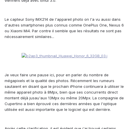
viennent déjà avec
Emui 3.0.
Le
capteur
Sony IMX214 de l
'
a
ppareil photo
on l'a vu aussi dans
d'autres smartphones plus connus comme
OnePlus One, Nexus 6
o
u
Xiaomi Mi4.
Par contre il semble que les résultats ne sont pas
nécessairement similaires...
Je veux faire une pause ici, pour en parler du nombre de
mégapixels et la qualité des photos. Récemment les rumeurs
sautaient en disant que le prochain iPhone continuera à utiliser le
même appareil photo à 8Mpx, bien que ses concurrents direct
montent déjà jusau'aux 13Mpx ou même 20Mpx. La compagnie de
Cupertino a bien éprouvé ces dernières années que l'optique
utilisée est aussi importante que le logiciel qui est derrière.
Après cette clarification, il est évident que j'ai trouvé certains