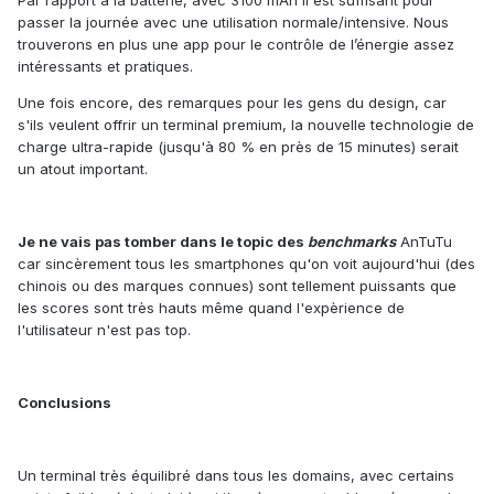
passer la journée avec une utilisation normale/intensive
.
Nous
trouverons en plus une app pour le contrôle de l’énergie assez
intéressants et pratiques.
Une fois encore, des remarques pour les gens du design, car
s'ils veulent offrir un terminal premium, la nouvelle technologie de
charge ultra-rapide (jusqu'à 80 % en près de 15 minutes) serait
un atout important.
Je ne vais pas tomber dans le topic des
benchmarks
AnTuTu
car
sinc
è
r
e
ment t
ou
s l
e
s smartphones qu
'on voit aujourd'hui
(
des
chino
i
s o
u
de
s
mar
ques connues
)
sont tellement puissants que
les scores sont très hauts même quand l'expèrience de
l'utilisateur n'est pas top.
Conclusions
Un terminal
très équilibré dans tous les domains, avec certains