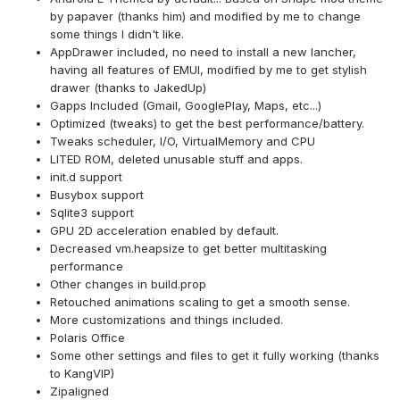
by papaver (thanks him) and modified by me to change
some things I didn't like.
AppDrawer included, no need to install a new lancher,
having all features of EMUI, modified by me to get stylish
drawer (thanks to JakedUp)
Gapps Included (Gmail, GooglePlay, Maps, etc...)
Optimized (tweaks) to get the best performance/battery.
Tweaks scheduler, I/O, VirtualMemory and CPU
LITED ROM, deleted unusable stuff and apps.
init.d support
Busybox support
Sqlite3 support
GPU 2D acceleration enabled by default.
Decreased vm.heapsize to get better multitasking
performance
Other changes in build.prop
Retouched animations scaling to get a smooth sense.
More customizations and things included.
Polaris Office
Some other settings and files to get it fully working (thanks
to KangVIP)
Zipaligned