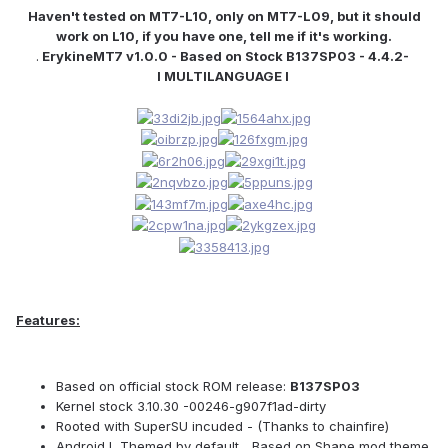
Haven't tested on MT7-L10, only on MT7-L09, but it should
work on L10, if you have one, tell me if it's working.
.
ErykineMT7 v1.0.0 - Based on Stock B137SP03 - 4.4.2-
l MULTILANGUAGE l
Features:
Based on official stock ROM release:
B137SP03
Kernel stock 3.10.30 -00246-g907f1ad-dirty
Rooted with SuperSU incuded - (Thanks to chainfire)
Android L Themed by default... Based on Shape mod theme