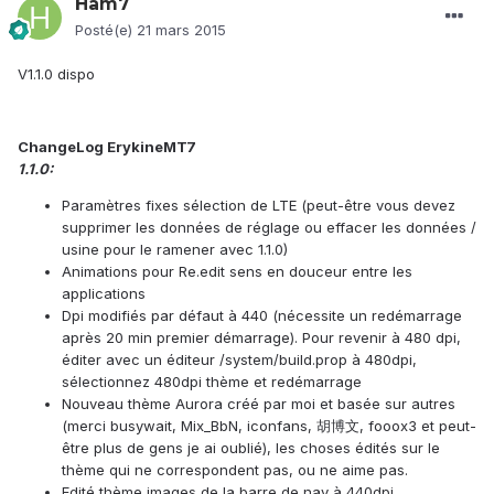
Ham7
Posté(e)
21 mars 2015
V1.1.0 dispo
ChangeLog ErykineMT7
1.1.0:
Paramètres fixes sélection de LTE (peut-être vous devez
supprimer les données de réglage ou effacer les données /
usine pour le ramener avec 1.1.0)
Animations pour Re.edit sens en douceur entre les
applications
Dpi modifiés par défaut à 440 (nécessite un redémarrage
après 20 min premier démarrage).
Pour revenir à 480 dpi,
éditer avec un éditeur /system/build.prop à 480dpi,
sélectionnez 480dpi thème et redémarrage
Nouveau thème Aurora créé par moi et basée sur autres
(merci busywait, Mix_BbN, iconfans, 胡博文, fooox3 et peut-
être plus de gens je ai oublié), les choses édités sur le
thème qui ne correspondent pas, ou ne aime pas.
Edité thème images de la barre de nav à 440dpi