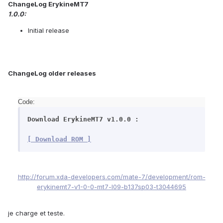
ChangeLog ErykineMT7
1.0.0:
Initial release
ChangeLog older releases
Code:
Download ErykineMT7 v1.0.0 :
[ Download ROM ]
http://forum.xda-developers.com/mate-7/development/rom-
erykinemt7-v1-0-0-mt7-l09-b137sp03-t3044695
je charge et teste.