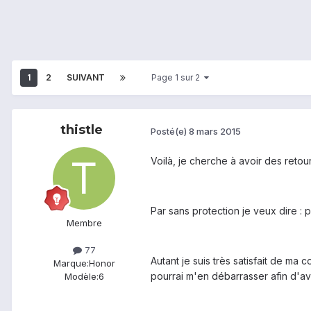
1
2
SUIVANT
Page 1 sur 2
thistle
Posté(e)
8 mars 2015
Voilà, je cherche à avoir des retou
Par sans protection je veux dire : p
Membre
77
Autant je suis très satisfait de ma
Marque:
Honor
pourrai m'en débarrasser afin d'avo
Modèle:
6