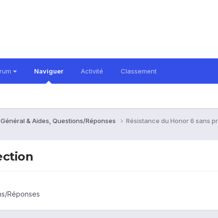
orum
Naviguer
Activité
Classement
- Général & Aides, Questions/Réponses
Résistance du Honor 6 sans pr
ection
ons/Réponses