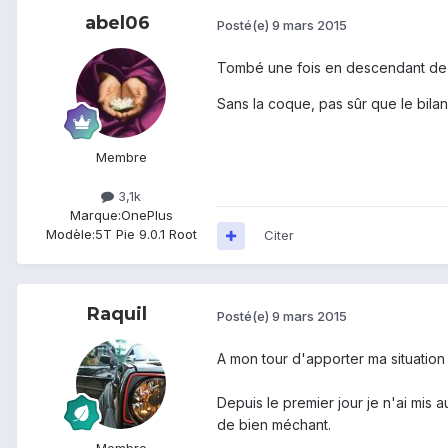
abel06
Posté(e)
9 mars 2015
Tombé une fois en descendant de voi
Sans la coque, pas sûr que le bilan
Membre
3,1k
Marque:
OnePlus
Modèle:
5T Pie 9.0.1 Root
Citer
Raquil
Posté(e)
9 mars 2015
A mon tour d'apporter ma situation s
Depuis le premier jour je n'ai mis a
de bien méchant.