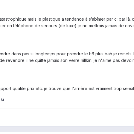
 catastrophique mais le plastique a tendance à s’abîmer par ci par là.
ser en téléphone de secours (de luxe) je ne mettrais jamais de cover, 
dre dans pas si longtemps pour prendre le h6 plus bah je remets la 
de revendre il ne quitte jamais son verre nillkin. je n'aime pas devoi
.
port qualité prix etc. je trouve que l'arrière est vraiment trop sens
ki