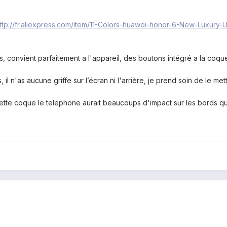
ttp://fr.aliexpress.com/item/11-Colors-huawei-honor-6-New-Luxury
ons, convient parfaitement a l'appareil, des boutons intégré a la coqu
il n'as aucune griffe sur l’écran ni l'arrière, je prend soin de le me
e coque le telephone aurait beaucoups d'impact sur les bords qui a