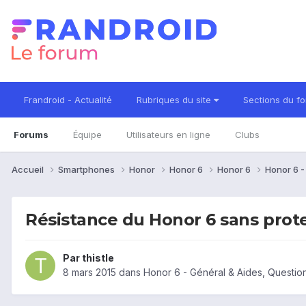
Frandroid - Actualité
Rubriques du site
Sections du f
Forums
Équipe
Utilisateurs en ligne
Clubs
Accueil
Smartphones
Honor
Honor 6
Honor 6
Honor 6 
Résistance du Honor 6 sans prot
Par
thistle
8 mars 2015
dans
Honor 6 - Général & Aides, Questi