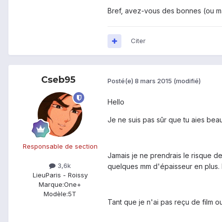
Bref, avez-vous des bonnes (ou m
Citer
Cseb95
Posté(e)
8 mars 2015
(modifié)
Hello
Je ne suis pas sûr que tu aies bea
Responsable de section
Jamais je ne prendrais le risque d
3,6k
quelques mm d'épaisseur en plus.
Lieu
Paris - Roissy
Marque:
One+
Modèle:
5T
Tant que je n'ai pas reçu de film 