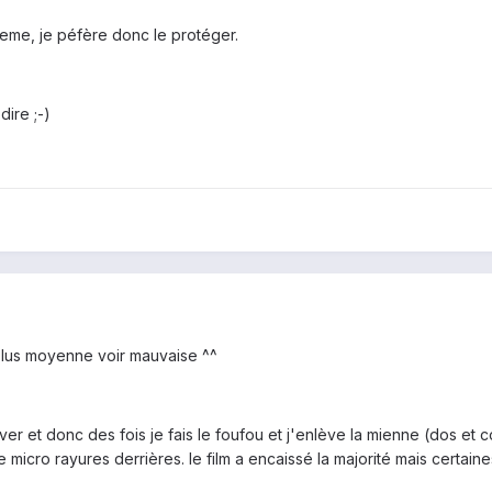
eme, je péfère donc le protéger.
ire ;-)
plus moyenne voir mauvaise ^^
er et donc des fois je fais le foufou et j'enlève la mienne (dos et co
 micro rayures derrières. le film a encaissé la majorité mais certaine