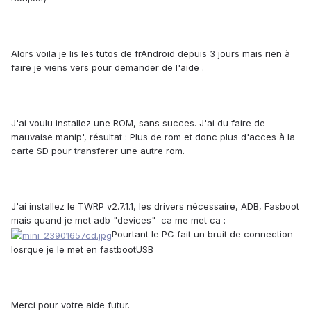
Alors voila je lis les tutos de frAndroid depuis 3 jours mais rien à
faire je viens vers pour demander de l'aide .
J'ai voulu installez une ROM, sans succes. J'ai du faire de
mauvaise manip', résultat : Plus de rom et donc plus d'acces à la
carte SD pour transferer une autre rom.
J'ai installez le TWRP v2.7.1.1, les drivers nécessaire, ADB, Fasboot
mais quand je met adb "devices" ca me met ca :
Pourtant le PC fait un bruit de connection
losrque je le met en fastbootUSB
Merci pour votre aide futur.