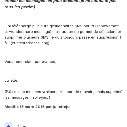
effacer les messages les plus anciens (je ne souhaite pas
tous les perdre)
J'ai téléchargé plusieurs gestionnaires SMS par PC (apowersoft
et wondershare mobilego) mais aucun ne permet de sélectionner
supprimer plusieurs SMS, je dois toujours passé en suppression 1
à 1 (et c'est trèèsss long)
Vous remerciant par avance,
Juliette.
(P.S.: oui, je me sens vraiment très con de n'avoir jamais supprimé
les messages :rolleyes: )
Modifié
15 mars 2015
par julietteju
Citer