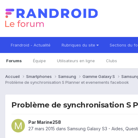
Frandroid - Actualité
Rubriques du site
Sections du f
Forums
Équipe
Utilisateurs en ligne
Clubs
Accueil
Smartphones
Samsung
Gamme Galaxy S
Samsung
Problème de synchronisation S Planner et evenements facebook
Problème de synchronisation S 
Par
Marine258
27 mars 2015
dans
Samsung Galaxy S3 - Aides, Ques