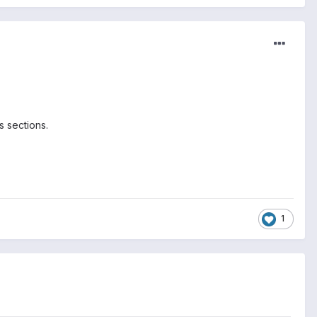
s sections.
1