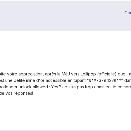
Co
te votre appréciation, après la MàJ vers Lollipop (officielle) que j'ai
st une petite mine d'or accessible en tapant *#*#7378423#*#* dans 
 Bootloader unlock allowed : Yes"! Je sais pas trop comment le compr
 de vos réponses!