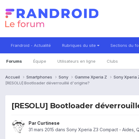
Frandroid - Actualité
Rubriques du site
Sections du f
Forums
Équipe
Utilisateurs en ligne
Clubs
Accueil
Smartphones
Sony
Gamme Xperia Z
Sony Xperia
[RESOLU] Bootloader déverrouillé d'origine?
[RESOLU] Bootloader déverrouillé
Par
Curtinese
31 mars 2015
dans
Sony Xperia Z3 Compact - Aides, 