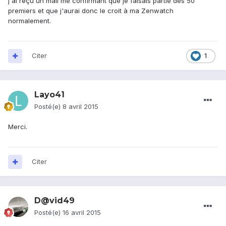
j'ai reçu un mail me confirmant que je faisais partie des 50
premiers et que j'aurai donc le croit à ma Zenwatch
normalement.
Citer
1
Layo41
Posté(e)
8 avril 2015
Merci.
Citer
D@vid49
Posté(e)
16 avril 2015