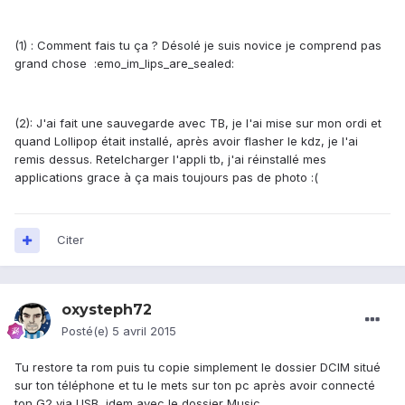
(1) : Comment fais tu ça ? Désolé je suis novice je comprend pas
grand chose :emo_im_lips_are_sealed:
(2): J'ai fait une sauvegarde avec TB, je l'ai mise sur mon ordi et
quand Lollipop était installé, après avoir flasher le kdz, je l'ai
remis dessus. Retelcharger l'appli tb, j'ai réinstallé mes
applications grace à ça mais toujours pas de photo :(
Citer
oxysteph72
Posté(e)
5 avril 2015
Tu restore ta rom puis tu copie simplement le dossier DCIM situé
sur ton téléphone et tu le mets sur ton pc après avoir connecté
ton G2 via USB, idem avec le dossier Music.