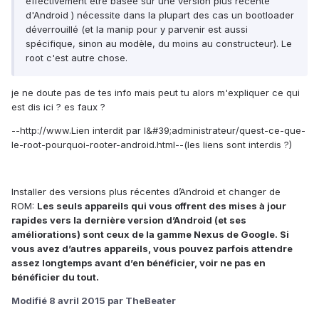
effectivement être basée sur une version plus recente
d'Android ) nécessite dans la plupart des cas un bootloader
déverrouillé (et la manip pour y parvenir est aussi
spécifique, sinon au modèle, du moins au constructeur). Le
root c'est autre chose.
je ne doute pas de tes info mais peut tu alors m'expliquer ce qui
est dis ici ? es faux ?
--
http://www.Lien interdit par l&#39;administrateur/quest-ce-que-
le-root-pourquoi-rooter-android.html--(
les liens sont interdis ?)
Installer des versions plus récentes d’Android et changer de
ROM:
Les seuls appareils qui vous offrent des mises à jour
rapides vers la dernière version d’Android (et ses
améliorations) sont ceux de la gamme Nexus de Google. Si
vous avez d’autres appareils, vous pouvez parfois attendre
assez longtemps avant d’en bénéficier, voir ne pas en
bénéficier du tout.
Modifié
8 avril 2015
par TheBeater