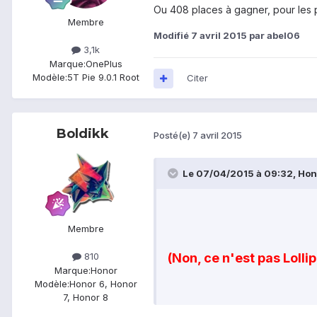
Ou 408 places à gagner, pour les p
Membre
Modifié
7 avril 2015
par abel06
3,1k
Marque:
OnePlus
Modèle:
5T Pie 9.0.1 Root
Citer
Boldikk
Posté(e)
7 avril 2015
Le 07/04/2015 à 09:32, Honor
Membre
(Non, ce n'est pas Lolli
810
Marque:
Honor
Modèle:
Honor 6, Honor
7, Honor 8