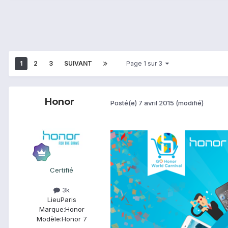
1
2
3
SUIVANT
Page 1 sur 3
Honor
Posté(e)
7 avril 2015
(modifié)
Certifié
3k
Lieu
Paris
Marque:
Honor
Modèle:
Honor 7