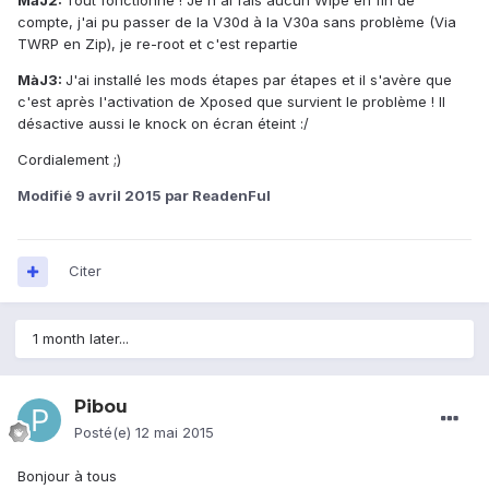
MàJ2:
Tout fonctionne ! Je n'ai fais aucun Wipe en fin de
compte, j'ai pu passer de la V30d à la V30a sans problème (Via
TWRP en Zip), je re-root et c'est repartie
MàJ3:
J'ai installé les mods étapes par étapes et il s'avère que
c'est après l'activation de Xposed que survient le problème ! Il
désactive aussi le knock on écran éteint :/
Cordialement ;)
Modifié
9 avril 2015
par ReadenFul
Citer
1 month later...
Pibou
Posté(e)
12 mai 2015
Bonjour à tous