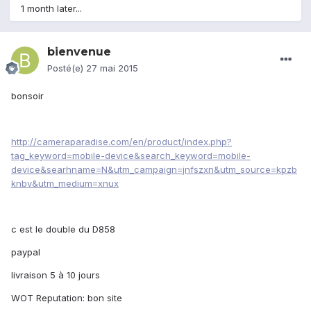
1 month later...
bienvenue
Posté(e)
27 mai 2015
bonsoir
http://cameraparadise.com/en/product/index.php?
tag_keyword=mobile-device&search_keyword=mobile-
device&searhname=N&utm_campaign=jnfszxn&utm_source=kpzb
knbv&utm_medium=xnux
c est le double du D858
paypal
livraison 5 à 10 jours
WOT Reputation: bon site