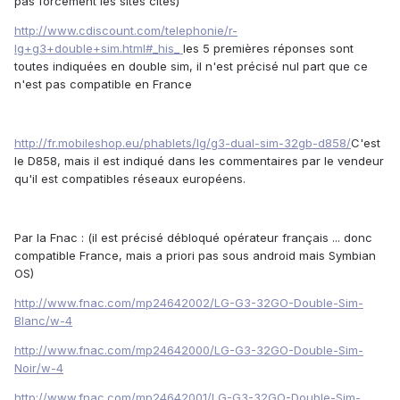
pas forcément les sites cités)
http://www.cdiscount.com/telephonie/r-
lg+g3+double+sim.html#_his_
les 5 premières réponses sont
toutes indiquées en double sim, il n'est précisé nul part que ce
n'est pas compatible en France
http://fr.mobileshop.eu/phablets/lg/g3-dual-sim-32gb-d858/
C'est
le D858, mais il est indiqué dans les commentaires par le vendeur
qu'il est compatibles réseaux européens.
Par la Fnac : (il est précisé débloqué opérateur français ... donc
compatible France, mais a priori pas sous android mais Symbian
OS)
http://www.fnac.com/mp24642002/LG-G3-32GO-Double-Sim-
Blanc/w-4
http://www.fnac.com/mp24642000/LG-G3-32GO-Double-Sim-
Noir/w-4
http://www.fnac.com/mp24642001/LG-G3-32GO-Double-Sim-