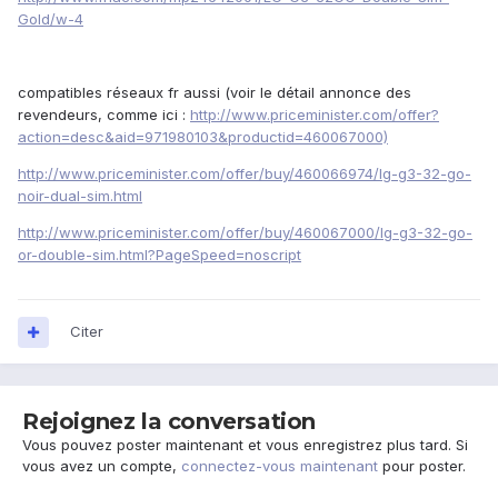
Gold/w-4
compatibles réseaux fr aussi (voir le détail annonce des
revendeurs, comme ici :
http://www.priceminister.com/offer?
action=desc&aid=971980103&productid=460067000)
http://www.priceminister.com/offer/buy/460066974/lg-g3-32-go-
noir-dual-sim.html
http://www.priceminister.com/offer/buy/460067000/lg-g3-32-go-
or-double-sim.html?PageSpeed=noscript
Citer
Rejoignez la conversation
Vous pouvez poster maintenant et vous enregistrez plus tard. Si
vous avez un compte,
connectez-vous maintenant
pour poster.