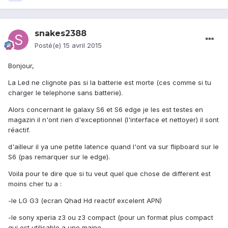
snakes2388
Posté(e)
15 avril 2015
Bonjour,
La Led ne clignote pas si la batterie est morte (ces comme si tu
charger le telephone sans batterie).
Alors concernant le galaxy S6 et S6 edge je les est testes en
magazin il n'ont rien d'exceptionnel (l'interface et nettoyer) il sont
réactif.
d'ailleur il ya une petite latence quand l'ont va sur flipboard sur le
S6 (pas remarquer sur le edge).
Voila pour te dire que si tu veut quel que chose de different est
moins cher tu a :
-le LG G3 (ecran Qhad Hd reactif excelent APN)
-le sony xperia z3 ou z3 compact (pour un format plus compact
qui est utilisable a une maine.