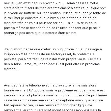
nexus 5, en effet depuis environ 2 ou 3 semaines il se met a
s'éteindre tout seul de manière totalement aléatoire, quelque soit
le niveau de batterie ou l'application utilisée, et quand je tente de
le rallumer je constate que le niveau de batterie a chuté de
manière très brutale il peut passer de 80% a 3% d'un coup!
parfois même le téléphone ne se rallume pas tant que je ne le
recharge pas alors que la batterie était pleine!
J'ai d'abord pensé que c'était un bug logiciel du au passage a
lollipop en OTA donc testé un factory reset, le problème a
persisté, j'ai alors fait une réinstallation propre via le SDK mais
rien a faire. :emo_im_undecided: C'est peut être un problème
matériel...
Ayant acheté le téléphone sur le play store je me suis alors
tourné vers le SAV google, mais le problème est que ma vitre est
cassée (cela fait plusieurs mois, aucun rapport avec le problème)
ils ne veulent pas me remplacer le téléphone avant que je n'aie
fait réparer l’écran, ils me renvoient donc chez lg qui me
renvoient a leur tour vers PSM (point services mobiles) mais la