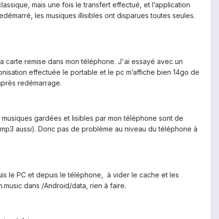
assique, mais une fois le transfert effectué, et l’application
émarré, les musiques illisibles ont disparues toutes seules.
a carte remise dans mon téléphone. J'ai essayé avec un
isation effectuée le portable et le pc m’affiche bien 14go de
s après redémarrage.
s musiques gardées et lisibles par mon téléphone sont de
n mp3 aussi). Donc pas de problème au niveau du téléphone à
uis le PC et depuis le téléphone, à vider le cache et les
.music dans /Android/data, rien à faire.