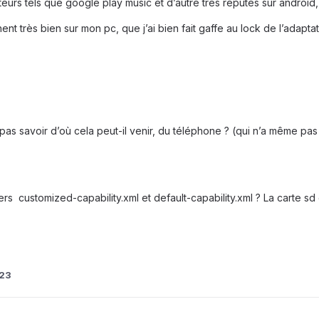
eurs tels que google play music et d’autre très réputés sur android, 
t très bien sur mon pc, que j’ai bien fait gaffe au lock de l’adaptat
pas savoir d’où cela peut-il venir, du téléphone ? (qui n’a même pas 
hiers customized-capability.xml et default-capability.xml ? La carte s
23