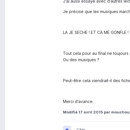
J’ai aussi essayé avec d’autres lect
Je précise que les musiques marchen
LA JE SECHE ! ET CA ME GONFLE !
Tout cela pour au final ne toujours 
Ou des musiques ?
Peut-être cela viendrait-il des fic
Merci d’avance.
Modifié
17 avril 2015
par mouchou
Citer