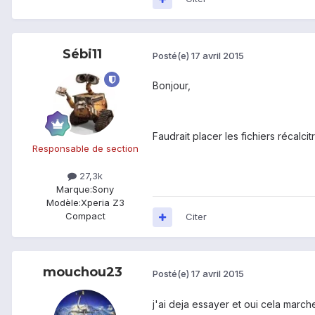
Sébi11
Posté(e)
17 avril 2015
Bonjour,
Faudrait placer les fichiers récalc
Responsable de section
27,3k
Marque:
Sony
Modèle:
Xperia Z3
Compact
Citer
mouchou23
Posté(e)
17 avril 2015
j'ai deja essayer et oui cela march