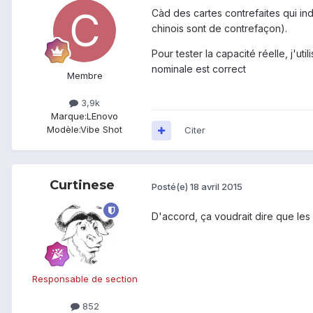
Càd des cartes contrefaites qui indi
chinois sont de contrefaçon).
Pour tester la capacité réelle, j'ut
nominale est correct
Membre
3,9k
Marque:
LEnovo
Modèle:
Vibe Shot
Citer
Curtinese
Posté(e)
18 avril 2015
D'accord, ça voudrait dire que les
Responsable de section
852