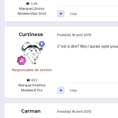
3,9k
Marque:
LEnovo
Modèle:
Vibe Shot
Citer
Curtinese
Posté(e)
18 avril 2015
C'est à dire? Moi j'aurais opté po
Responsable de section
852
Marque:
OnePlus
Modèle:
8 Pro
Citer
Carman
Posté(e)
18 avril 2015