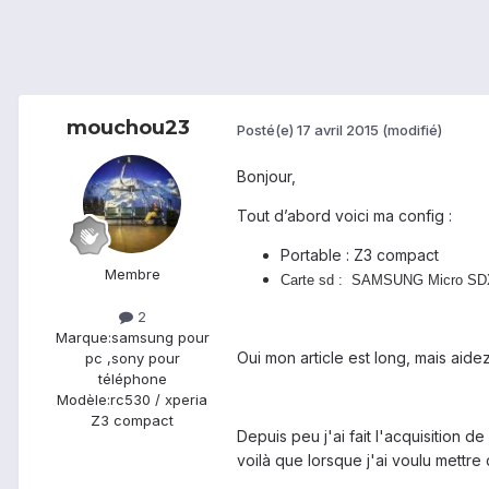
mouchou23
Posté(e)
17 avril 2015
(modifié)
Bonjour,
Tout d’abord voici ma config :
Portable : Z3 compact
Membre
Carte sd : SAMSUNG Micro SDXC Pr
2
Marque:
samsung pour
Oui mon article est long, mais aide
pc ,sony pour
téléphone
Modèle:
rc530 / xperia
Z3 compact
Depuis peu j'ai fait l'acquisition
voilà que lorsque j'ai voulu mettre