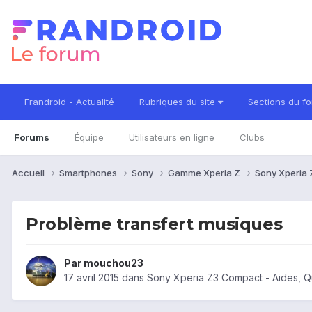
Frandroid - Actualité
Rubriques du site
Sections du f
Forums
Équipe
Utilisateurs en ligne
Clubs
Accueil
Smartphones
Sony
Gamme Xperia Z
Sony Xperia
Problème transfert musiques
Par
mouchou23
17 avril 2015
dans
Sony Xperia Z3 Compact - Aides, 