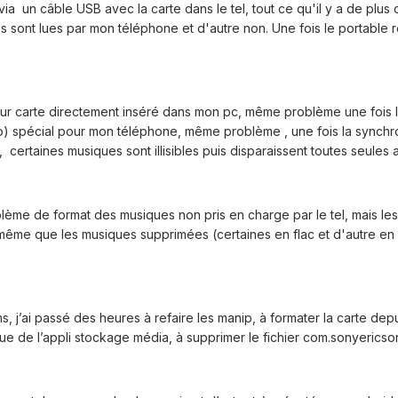
a un câble USB avec la carte dans le tel, tout ce qu'il y a de plus cl
sont lues par mon téléphone et d'autre non. Une fois le portable red
ur carte directement inséré dans mon pc, même problème une fois l
o) spécial pour mon téléphone, même problème , une fois la synchron
, certaines musiques sont illisibles puis disparaissent toutes seule
lème de format des musiques non pris en charge par le tel, mais le
e même que les musiques supprimées (certaines en flac et d'autre e
s, j’ai passé des heures à refaire les manip, à formater la carte dep
e de l’appli stockage média, à supprimer le fichier com.sonyericson