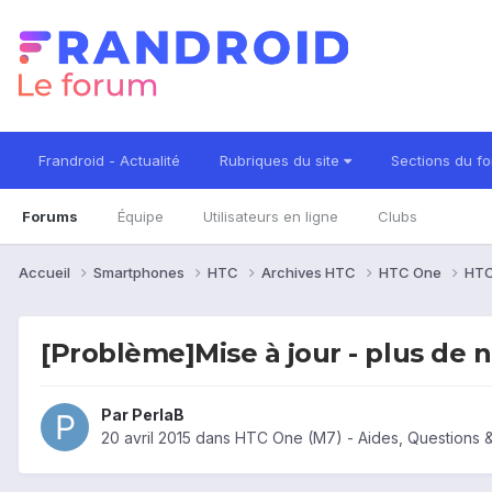
Frandroid - Actualité
Rubriques du site
Sections du f
Forums
Équipe
Utilisateurs en ligne
Clubs
Accueil
Smartphones
HTC
Archives HTC
HTC One
HTC
[Problème]Mise à jour - plus de n
Par
PerlaB
20 avril 2015
dans
HTC One (M7) - Aides, Questions 