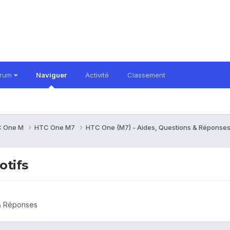
orum
Naviguer
Activité
Classement
 One M
HTC One M7
HTC One (M7) - Aides, Questions & Réponse
otifs
& Réponses