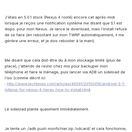
J'étais en 5.0.1 stock (Nexus 4 rooté) encore cet après-midi
lorsque je reçois une notification système me disant que 5.1 est
dispo. pour mon Nexus. Je lance le download, mais l'install refuse
de se faire (en rebootant sur mon TWRP automatiquement, il me
génère une erreur, et je dois rebooter à la main).
Me disant que cela doit-être du à mon stockage limité (plus de
place), j'attends de revnir chez moi pour backuper mon
téléphone et faire le ménage, puis lancer via ADB un sideload de
l'iso (comme décrit ici
:
http://www.techtimes.com/articles/46591/20150416/android-5-1-
lollipop-for-nexus-4-heres-how-to-install.htm
).
Le sideload plante quasiment immédiatement.
Je tente un ./adb push monfichier.zip /sdcard/ et cela fonctionne,