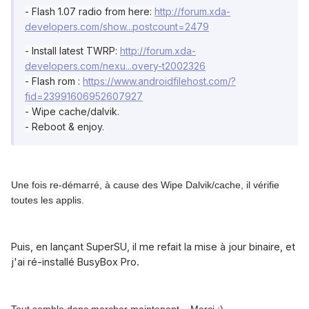
- Flash 1.07 radio from here:
http://forum.xda-
developers.com/show...postcount=2479
- Install latest TWRP:
http://forum.xda-
developers.com/nexu...overy-t2002326
- Flash rom :
https://www.androidfilehost.com/?
fid=23991606952607927
- Wipe cache/dalvik.
- Reboot & enjoy.
Une fois re-démarré, à cause des Wipe Dalvik/cache, il vérifie
toutes les applis.
Puis, en lançant SuperSU, il me refait la mise à jour binaire, et
j'ai ré-installé BusyBox Pro.