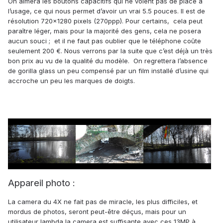
On aimera les boutons capacitifs qui ne volent pas de place à
l’usage, ce qui nous permet d’avoir un vrai 5.5 pouces. Il est de
résolution 720x1280 pixels (270ppp). Pour certains, cela peut
paraître léger, mais pour la majorité des gens, cela ne posera
aucun souci ; et il ne faut pas oublier que le téléphone coûte
seulement 200 €. Nous verrons par la suite que c’est déjà un très
bon prix au vu de la qualité du modèle. On regrettera l’absence
de gorilla glass un peu compensé par un film installé d’usine qui
accroche un peu les marques de doigts.
Appareil photo :
La camera du 4X ne fait pas de miracle, les plus difficiles, et
mordus de photos, seront peut-être déçus, mais pour un
utilisateur lambda la camera est suffisante avec ces 13MP à