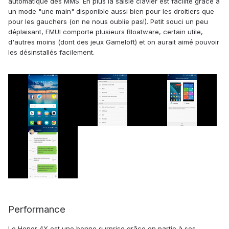
automatique des MMS. En plus la saisie clavier est facilité grâce a
un mode "une main" disponible aussi bien pour les droitiers que
pour les gauchers (on ne nous oublie pas!). Petit souci un peu
déplaisant, EMUI comporte plusieurs Bloatware, certain utile,
d'autres moins (dont des jeux Gameloft) et on aurait aimé pouvoir
les désinstallés facilement.
Performance
Le Honor 4X est une bonne surprise grâce en partie à ses