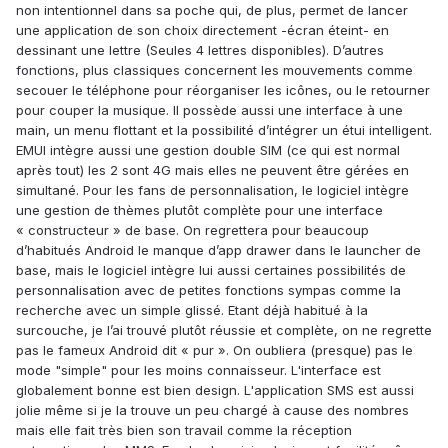
non intentionnel dans sa poche qui, de plus, permet de lancer
une application de son choix directement -écran éteint- en
dessinant une lettre (Seules 4 lettres disponibles). D’autres
fonctions, plus classiques concernent les mouvements comme
secouer le téléphone pour réorganiser les icônes, ou le retourner
pour couper la musique. Il possède aussi une interface à une
main, un menu flottant et la possibilité d’intégrer un étui intelligent.
EMUI intègre aussi une gestion double SIM (ce qui est normal
après tout) les 2 sont 4G mais elles ne peuvent être gérées en
simultané. Pour les fans de personnalisation, le logiciel intègre
une gestion de thèmes plutôt complète pour une interface
« constructeur » de base. On regrettera pour beaucoup
d’habitués Android le manque d’app drawer dans le launcher de
base, mais le logiciel intègre lui aussi certaines possibilités de
personnalisation avec de petites fonctions sympas comme la
recherche avec un simple glissé. Etant déjà habitué à la
surcouche, je l’ai trouvé plutôt réussie et complète, on ne regrette
pas le fameux Android dit « pur ». On oubliera (presque) pas le
mode "simple" pour les moins connaisseur. L'interface est
globalement bonne est bien design. L'application SMS est aussi
jolie même si je la trouve un peu chargé à cause des nombres
mais elle fait très bien son travail comme la réception