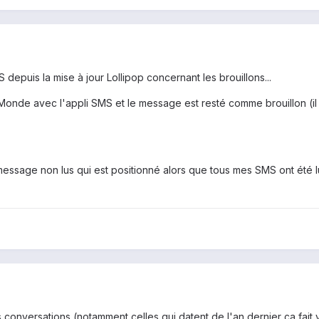
depuis la mise à jour Lollipop concernant les brouillons...
u Monde avec l'appli SMS et le message est resté comme brouillon (il
e message non lus qui est positionné alors que tous mes SMS ont été 
s conversations (notamment celles qui datent de l'an dernier ça fa