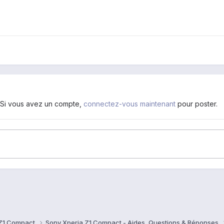
. Si vous avez un compte,
connectez-vous maintenant
pour poster.
 Z1 Compact
Sony Xperia Z1 Compact - Aides, Questions & Réponses