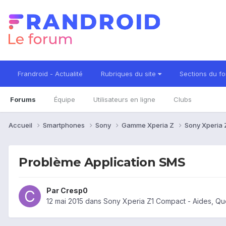
Frandroid - Actualité
Rubriques du site
Sections du f
Forums
Équipe
Utilisateurs en ligne
Clubs
Accueil
Smartphones
Sony
Gamme Xperia Z
Sony Xperia
Problème Application SMS
Par
Cresp0
12 mai 2015
dans
Sony Xperia Z1 Compact - Aides, Q