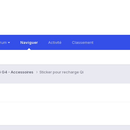
orum
Naviguer
Activité
Classement
 G4 - Accessoires
Sticker pour recharge Qi