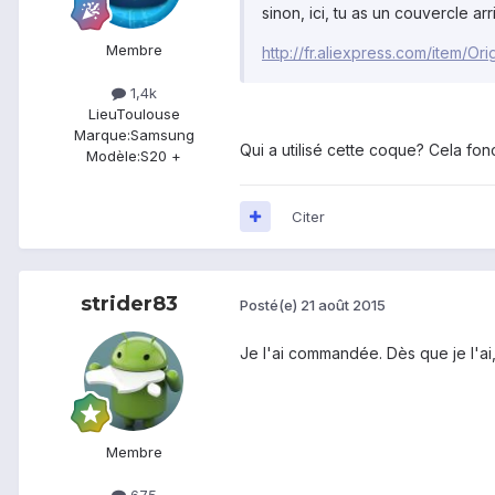
sinon, ici, tu as un couvercle a
Membre
http://fr.aliexpress.com/item
1,4k
Lieu
Toulouse
Marque:
Samsung
Qui a utilisé cette coque? Cela fo
Modèle:
S20 +
Citer
strider83
Posté(e)
21 août 2015
Je l'ai commandée. Dès que je l'ai, 
Membre