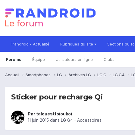
Frandroid - Actualité
Rubriques du site
Sections du f
Forums
Équipe
Utilisateurs en ligne
Clubs
Accueil
Smartphones
LG
Archives LG
LG G
LG G4
LG
Sticker pour recharge Qi
Par
talouesttoioukoi
11 juin 2015
dans
LG G4 - Accessoires