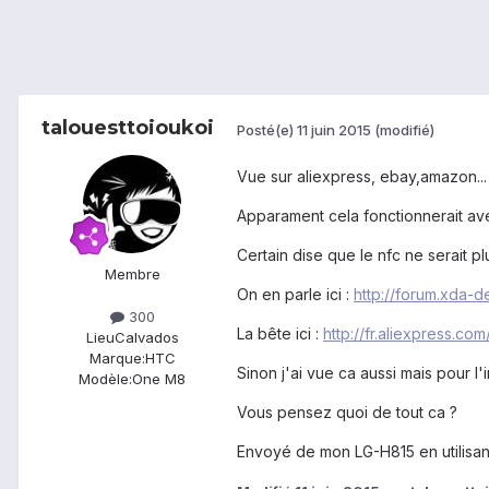
talouesttoioukoi
Posté(e)
11 juin 2015
(modifié)
Vue sur aliexpress, ebay,amazon...
Apparament cela fonctionnerait ave
Certain dise que le nfc ne serait plu
Membre
On en parle ici :
http://forum.xda-
300
La bête ici :
http://fr.aliexpress.
Lieu
Calvados
Marque:
HTC
Sinon j'ai vue ca aussi mais pour l'
Modèle:
One M8
Vous pensez quoi de tout ca ?
Envoyé de mon LG-H815 en utilisan