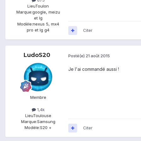
675
Lieu
Toulon
Marque:
google, meizu
et lg
Modèle:
nexus 5, mx4
pro et lg g4
Citer
LudoS20
Posté(e)
21 août 2015
Je l'ai commandé aussi !
Membre
1,4k
Lieu
Toulouse
Marque:
Samsung
Modèle:
S20 +
Citer