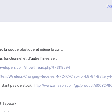
Co
c la coque plastique et même la cuir...
s fonctionnel et d'autre l'inverse...
developers.com/showthread.php?t=3119594
com/item/Wireless-Charging-Receiver-NFC-IC-Chip-for-LG-G4-Batte
instant pas de stock :
http://www.amazon.com/gp/product/B00Y2P8
t Tapatalk