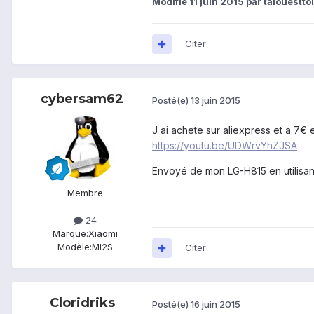
Modifié
11 juin 2015
par talouestto
Citer
cybersam62
Posté(e)
13 juin 2015
J ai achete sur aliexpress et a 7€ e
https://youtu.be/UDWrvYhZJSA
Envoyé de mon LG-H815 en utilisan
Membre
24
Marque:
Xiaomi
Modèle:
MI2S
Citer
Cloridriks
Posté(e)
16 juin 2015