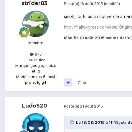
strider83
Posté(e)
18 août 2015
(modifié)
sinon, ici, tu as un couvercle arri
http://fr.aliexpress.com/item/Or
Modifié
19 août 2015
par strider83
Membre
675
Lieu
Toulon
Marque:
google, meizu
et lg
Modèle:
nexus 5, mx4
pro et lg g4
Citer
LudoS20
Posté(e)
21 août 2015
Le 18/08/2015 à 11:45, stride