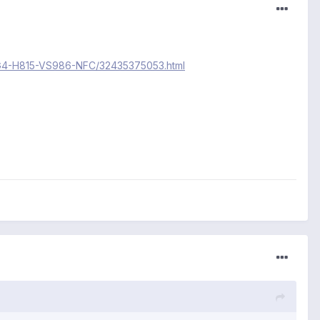
LG-G4-H815-VS986-NFC/32435375053.html