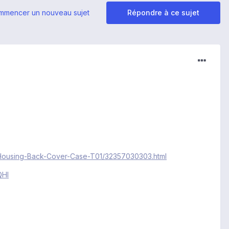
mmencer un nouveau sujet
Répondre à ce sujet
ry-Housing-Back-Cover-Case-T01/32357030303.html
QHI