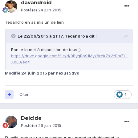
davandroid
Posté(e)
24 juin 2015
Teoandro en as mis un de lien
Le 22/06/2015 à 21:17, Teoandro a dit :
Bon je la met à disposition de tous ;)
https://drive.google.com/file/d/0BygRo91Myx8rckZxVzRmZHl
XdE0/edit
Modifié
24 juin 2015
par nexus5dvd
Citer
1
Deicide
Posté(e)
26 juin 2015
Et voilà, encore un développeur qui prend probablement la