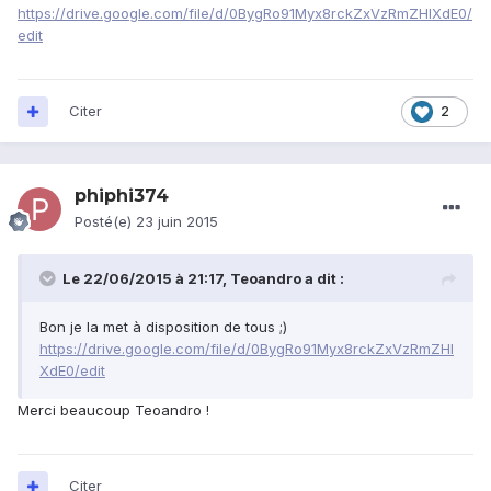
https://drive.google.com/file/d/0BygRo91Myx8rckZxVzRmZHlXdE0/
edit
Citer
2
phiphi374
Posté(e)
23 juin 2015
Le 22/06/2015 à 21:17, Teoandro a dit :
Bon je la met à disposition de tous ;)
https://drive.google.com/file/d/0BygRo91Myx8rckZxVzRmZHl
XdE0/edit
Merci beaucoup Teoandro !
Citer