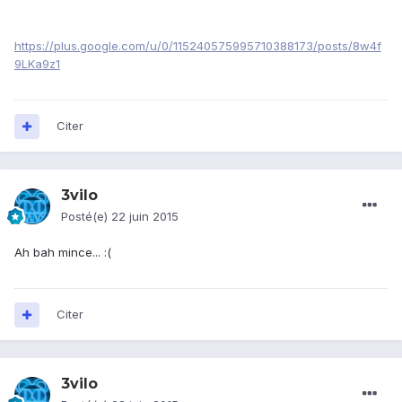
https://plus.google.com/u/0/115240575995710388173/posts/8w4f
9LKa9z1
Citer
3vilo
Posté(e)
22 juin 2015
Ah bah mince... :(
Citer
3vilo