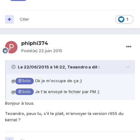
Citer
1
phiphi374
Posté(e)
22 juin 2015
Le 22/06/2015 à 14:22, Teoandro a dit :
@
Ok je m'occupe de ça ;)
@3vilo
@
Je t'ai envoyé le fichier par PM ;)
@3vilo
Bonjour à tous.
Teoandro, peux tu, s'il te plait, m'envoyer la version r955 du
kernel ?