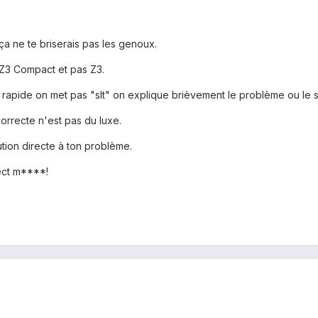
ça ne te briserais pas les genoux.
 Z3 Compact et pas Z3.
 rapide on met pas "slt" on explique brièvement le problème ou le s
rrecte n'est pas du luxe.
ution directe à ton problème.
ect m****!