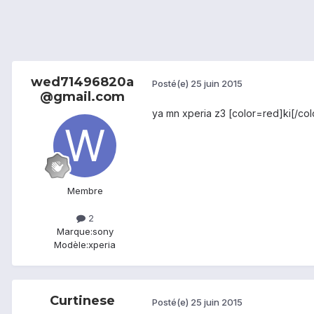
wed71496820a
Posté(e)
25 juin 2015
@gmail.com
ya mn xperia z3 [color=red]ki[/col
Membre
2
Marque:
sony
Modèle:
xperia
Curtinese
Posté(e)
25 juin 2015