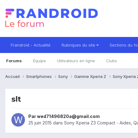
Frandroid - Actualité
Rubriques du site
Sections du f
Forums
Équipe
Utilisateurs en ligne
Clubs
Accueil
Smartphones
Sony
Gamme Xperia Z
Sony Xperia
slt
Par
wed71496820a@gmail.com
25 juin 2015
dans
Sony Xperia Z3 Compact - Aides, Q