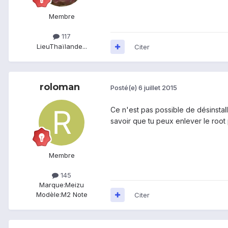
Membre
117
Lieu
Thaïlande...
Citer
roloman
Posté(e)
6 juillet 2015
Ce n'est pas possible de désinstall
savoir que tu peux enlever le root p
Membre
145
Marque:
Meizu
Modèle:
M2 Note
Citer