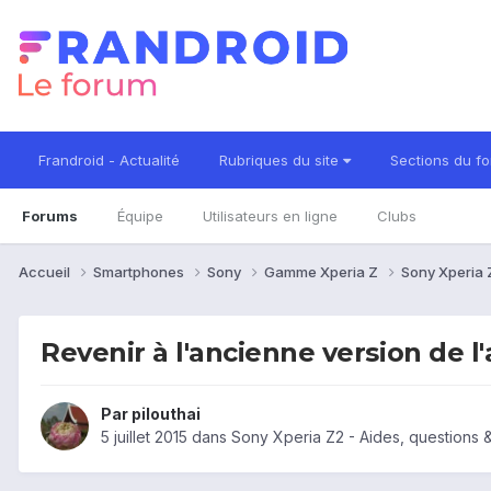
Frandroid - Actualité
Rubriques du site
Sections du f
Forums
Équipe
Utilisateurs en ligne
Clubs
Accueil
Smartphones
Sony
Gamme Xperia Z
Sony Xperia
Revenir à l'ancienne version de l
Par
pilouthai
5 juillet 2015
dans
Sony Xperia Z2 - Aides, questions 