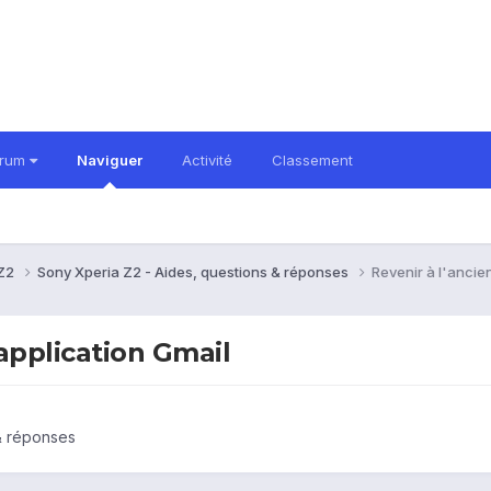
orum
Naviguer
Activité
Classement
 Z2
Sony Xperia Z2 - Aides, questions & réponses
Revenir à l'ancie
'application Gmail
& réponses