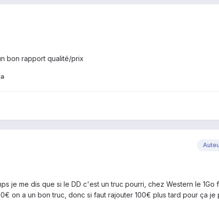
un bon rapport qualité/prix
ka
Aute
s je me dis que si le DD c'est un truc pourri, chez Western le 1Go 
50€ on a un bon truc, donc si faut rajouter 100€ plus tard pour ça j