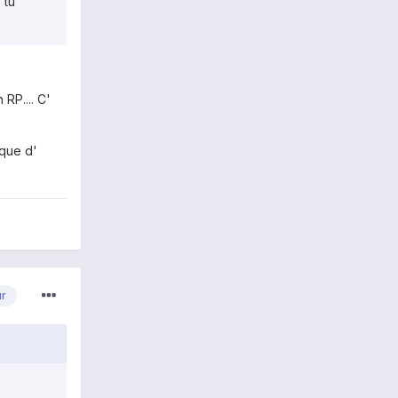
 tu
 RP.... C'
 que d'
ur