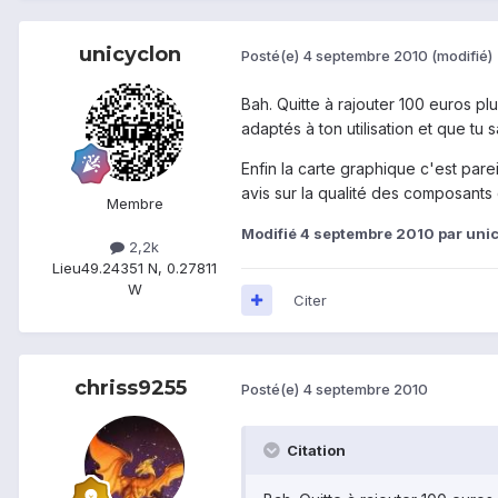
unicyclon
Posté(e)
4 septembre 2010
(modifié)
Bah. Quitte à rajouter 100 euros p
adaptés à ton utilisation et que tu
Enfin la carte graphique c'est pare
avis sur la qualité des composants
Membre
Modifié
4 septembre 2010
par uni
2,2k
Lieu
49.24351 N, 0.27811
W
Citer
chriss9255
Posté(e)
4 septembre 2010
Citation