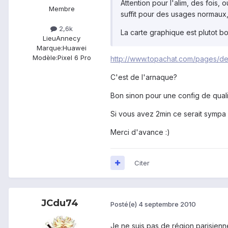
Attention pour l'alim, des fois, o
Membre
suffit pour des usages normaux, 
2,6k
La carte graphique est plutot b
Lieu
Annecy
Marque:
Huawei
Modèle:
Pixel 6 Pro
http://www.topachat.com/pages/det
C'est de l'arnaque?
Bon sinon pour une config de qua
Si vous avez 2min ce serait sympa d
Merci d'avance :)
Citer
JCdu74
Posté(e)
4 septembre 2010
Je ne suis pas de région parisienne,