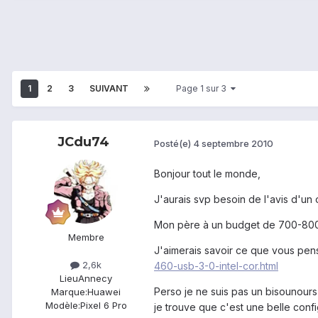
1
2
3
SUIVANT
Page 1 sur 3
JCdu74
Posté(e)
4 septembre 2010
Bonjour tout le monde,
J'aurais svp besoin de l'avis d'un 
Mon père à un budget de 700-800€
Membre
J'aimerais savoir ce que vous pens
2,6k
460-usb-3-0-intel-cor.html
Lieu
Annecy
Perso je ne suis pas un bisounours
Marque:
Huawei
Modèle:
Pixel 6 Pro
je trouve que c'est une belle confi