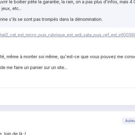
uvrir le boitier pète la garantie, la ram, on a pas plus d'infos, mais 4
jeux, etc...
onne s'ils se sont pas trompés dans la dénomination.
ail2_cat_est_micro_puis_rubrique_est_wdi_sata_puis_ref_est_in10039
lité, même à monter soi même, qu'est-ce que vous pouvez me conse
e me faire un panier sur un site...
Aute
 loin de là :(