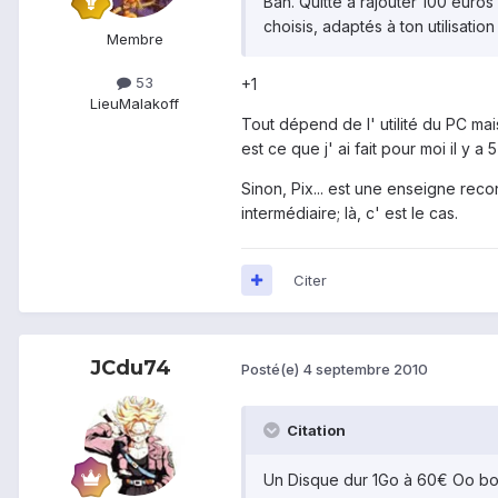
Bah. Quitte à rajouter 100 euro
choisis, adaptés à ton utilisatio
Membre
53
+1
Lieu
Malakoff
Tout dépend de l' utilité du PC mais 
est ce que j' ai fait pour moi il y 
Sinon, Pix... est une enseigne rec
intermédiaire; là, c' est le cas.
Citer
JCdu74
Posté(e)
4 septembre 2010
Citation
Un Disque dur 1Go à 60€ Oo bon