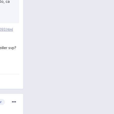
 Go, ca
093.html
iller svp?
ur