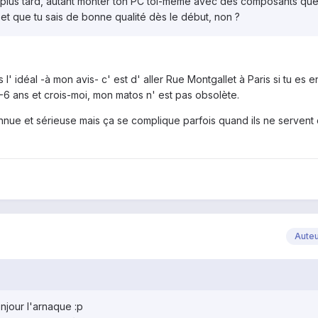
s plus tard, autant monter ton PC toi-même avec des composants que
n et que tu sais de bonne qualité dès le début, non ?
l' idéal -à mon avis- c' est d' aller Rue Montgallet à Paris si tu es en
a 5-6 ans et crois-moi, mon matos n' est pas obsolète.
onnue et sérieuse mais ça se complique parfois quand ils ne servent
Aute
jour l'arnaque :p