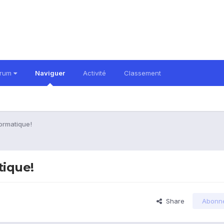
orum
Naviguer
Activité
Classement
formatique!
tique!
Share
Abonn