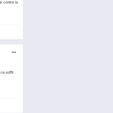
r contre la
ca suffit