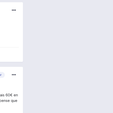
ur
fais 60€ en
e pense que