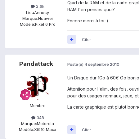
Quid de la RAM et de la carte grap
2,6k
RAM t'en penses quoi?
Lieu
Annecy
Marque:
Huawei
Encore merci à toi :)
Modèle:
Pixel 6 Pro
Citer
Pandattack
Posté(e)
4 septembre 2010
Un Disque dur 1Go à 60€ Oo bonjou
Attention pour l'alim, des fois, ouvr
pour des usages normaux, jeux, etc
Membre
La carte graphique est plutot bonn
348
Marque:
Motorola
Modèle:
Xt910 Maxx
Citer