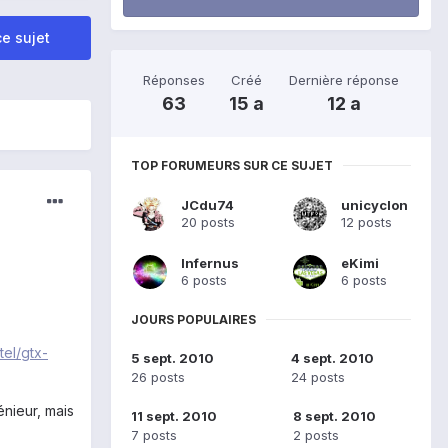
e sujet
Réponses
Créé
Dernière réponse
63
15 a
12 a
TOP FORUMEURS SUR CE SUJET
JCdu74
unicyclon
20 posts
12 posts
Infernus
eKimi
6 posts
6 posts
JOURS POPULAIRES
tel/gtx-
5 sept. 2010
4 sept. 2010
26 posts
24 posts
énieur, mais
11 sept. 2010
8 sept. 2010
7 posts
2 posts