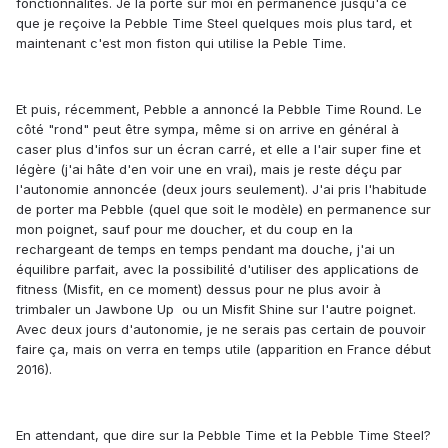
fonctionnalités. Je la porte sur moi en permanence jusqu'à ce
que je reçoive la Pebble Time Steel quelques mois plus tard, et
maintenant c'est mon fiston qui utilise la Peble Time.
Et puis, récemment, Pebble a annoncé la Pebble Time Round. Le
côté "rond" peut être sympa, même si on arrive en général à
caser plus d'infos sur un écran carré, et elle a l'air super fine et
légère (j'ai hâte d'en voir une en vrai), mais je reste déçu par
l'autonomie annoncée (deux jours seulement). J'ai pris l'habitude
de porter ma Pebble (quel que soit le modèle) en permanence sur
mon poignet, sauf pour me doucher, et du coup en la
rechargeant de temps en temps pendant ma douche, j'ai un
équilibre parfait, avec la possibilité d'utiliser des applications de
fitness (Misfit, en ce moment) dessus pour ne plus avoir à
trimbaler un Jawbone Up ou un Misfit Shine sur l'autre poignet.
Avec deux jours d'autonomie, je ne serais pas certain de pouvoir
faire ça, mais on verra en temps utile (apparition en France début
2016).
En attendant, que dire sur la Pebble Time et la Pebble Time Steel?