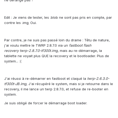
ne dérange pas ?
Edit : Je viens de tester, les .blob ne sont pas pris en compte, par
contre les .img; Oui.
Par contre, je ne suis pas passé loin du drame : Têtu de nature,
j'ai voulu mettre le TWRP 2.8.7.0 via un
fastboot flash
recovery twrp-2.8.7.0-tf300t.img
, mais au re-démarrage, la
tablette ne voyait plus QUE la recovery et le bootloader. Plus de
system... :(
J'ai réussi à re-démarrer en fastboot et claqué la
twrp-2.6.3.0-
tf300t-JB.img
, J'ai récupéré le system, mais si je retourne dans le
recovery, il me lance un twrp 2.8.7.0, et refuse de re-booter en
system.
Je suis obligé de forcer le démarrage boot loader.