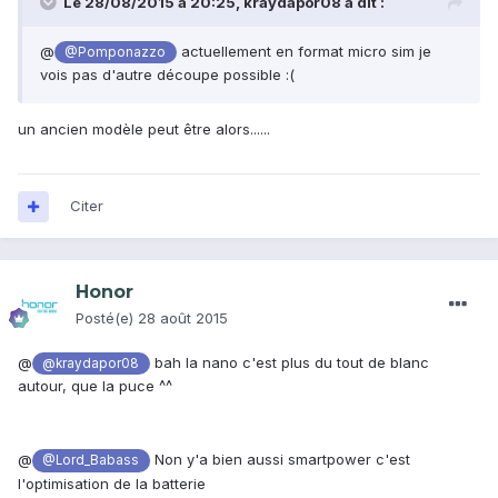
Le 28/08/2015 à 20:25, kraydapor08 a dit :
@
actuellement en format micro sim je
@Pomponazzo
vois pas d'autre découpe possible :(
un ancien modèle peut être alors......
Citer
Honor
Posté(e)
28 août 2015
@
bah la nano c'est plus du tout de blanc
@kraydapor08
autour, que la puce ^^
@
Non y'a bien aussi smartpower c'est
@Lord_Babass
l'optimisation de la batterie