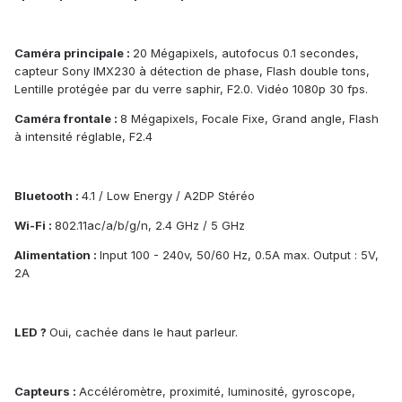
Caméra principale :
20 Mégapixels, autofocus 0.1 secondes,
capteur Sony IMX230 à détection de phase, Flash double tons,
Lentille protégée par du verre saphir, F2.0. Vidéo 1080p 30 fps.
Caméra frontale :
8 Mégapixels, Focale Fixe, Grand angle, Flash
à intensité réglable, F2.4
Bluetooth :
4.1 / Low Energy / A2DP Stéréo
Wi-Fi :
802.11ac/a/b/g/n, 2.4 GHz / 5 GHz
Alimentation :
Input 100 - 240v, 50/60 Hz, 0.5A max. Output : 5V,
2A
LED ?
Oui, cachée dans le haut parleur.
Capteurs :
Accéléromètre, proximité, luminosité, gyroscope,