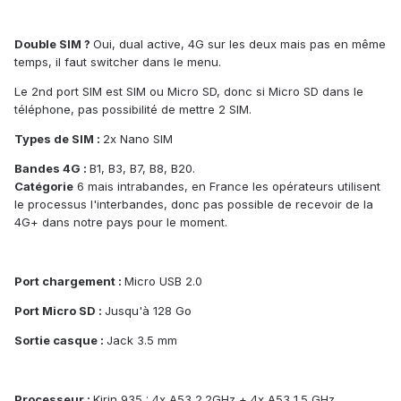
Double SIM ?
Oui, dual active, 4G sur les deux mais pas en même
temps, il faut switcher dans le menu.
Le 2nd port SIM est SIM ou Micro SD, donc si Micro SD dans le
téléphone, pas possibilité de mettre 2 SIM.
Types de SIM :
2x Nano SIM
Bandes 4G :
B1, B3, B7, B8, B20.
Catégorie
6 mais intrabandes, en France les opérateurs utilisent
le processus l'interbandes, donc pas possible de recevoir de la
4G+ dans notre pays pour le moment.
Port chargement :
Micro USB 2.0
Port Micro SD :
Jusqu'à 128 Go
Sortie casque :
Jack 3.5 mm
Processeur :
Kirin 935 : 4x A53 2.2GHz + 4x A53 1.5 GHz