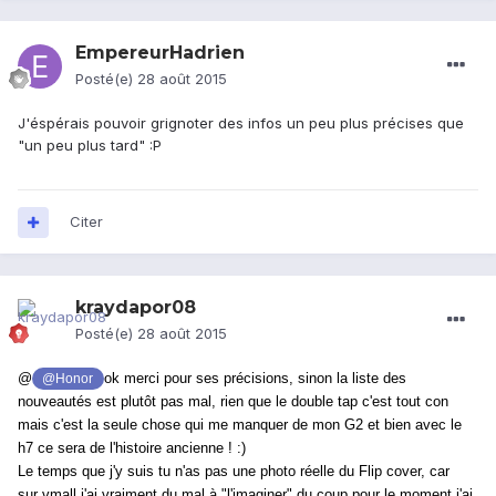
EmpereurHadrien
Posté(e)
28 août 2015
J'éspérais pouvoir grignoter des infos un peu plus précises que
"un peu plus tard" :P
Citer
kraydapor08
Posté(e)
28 août 2015
@
ok merci pour ses précisions, sinon la liste des
@Honor
nouveautés est plutôt pas mal, rien que le double tap c'est tout con
mais c'est la seule chose qui me manquer de mon G2 et bien avec le
h7 ce sera de l'histoire ancienne ! :)
Le temps que j'y suis tu n'as pas une photo réelle du Flip cover, car
sur
vmall
j'ai vraiment du mal à "l'imaginer" du coup pour le moment j'ai