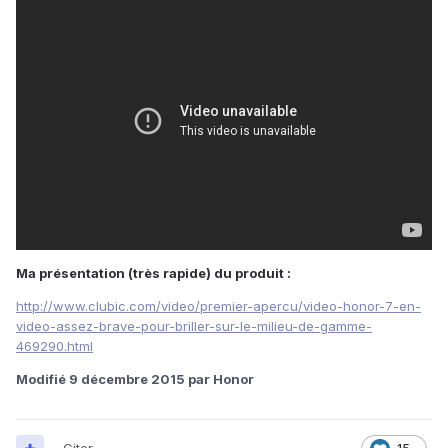
Ma présentation (très rapide) du produit :
http://www.clubic.com/video/premier-apercu/video-honor-7-en-
video-assez-brave-pour-briller-sur-le-milieu-de-gamme-
469290.html
Modifié
9 décembre 2015
par Honor