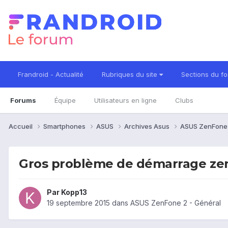
Frandroid - Actualité
Rubriques du site
Sections du f
Forums
Équipe
Utilisateurs en ligne
Clubs
Accueil
Smartphones
ASUS
Archives Asus
ASUS ZenFone
Gros problème de démarrage ze
Par
Kopp13
19 septembre 2015
dans
ASUS ZenFone 2 - Général