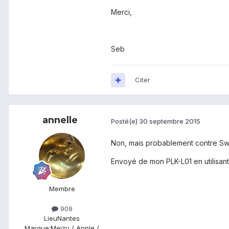
Merci,
Seb
Citer
annelle
Posté(e)
30 septembre 2015
Non, mais probablement contre Swi
Envoyé de mon PLK-L01 en utilisant
Membre
909
Lieu
Nantes
Marque:
Meizu / Apple /