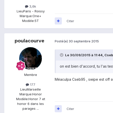
3,6k
Lieu
Paris - Roissy
Marque:
One+
Modèle:
5T
Citer
poulacourve
Posté(e)
30 septembre 2015
Le 30/09/2015 à 11:44, Cseb9
on est bien d'accord, tu l'as te
Membre
Méaculpa Cseb95 , swipe est off sur 
177
Lieu
Marseille
Marque:
Honor
Modèle:
Honor 7 et
honor 6 dans les
parages ...
Citer