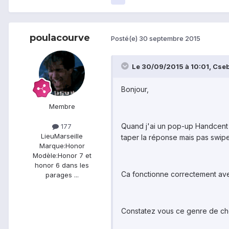
poulacourve
Posté(e)
30 septembre 2015
Le 30/09/2015 à 10:01, Cseb9
Bonjour,
Membre
Quand j'ai un pop-up Handcent s
177
Lieu
Marseille
taper la réponse mais pas swipe
Marque:
Honor
Modèle:
Honor 7 et
honor 6 dans les
Ca fonctionne correctement ave
parages ...
Constatez vous ce genre de ch