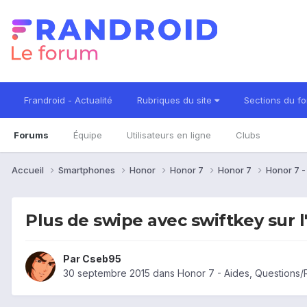
Frandroid - Actualité
Rubriques du site
Sections du f
Forums
Équipe
Utilisateurs en ligne
Clubs
Accueil
Smartphones
Honor
Honor 7
Honor 7
Honor 7 
Plus de swipe avec swiftkey sur l
Par
Cseb95
30 septembre 2015
dans
Honor 7 - Aides, Questions