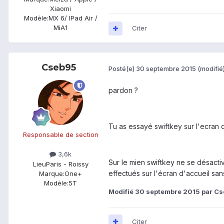
Xiaomi
Modèle:
MX 6/ IPad Air /
MiA1
Citer
Cseb95
Posté(e)
30 septembre 2015
(modifié
pardon ?
Tu as essayé swiftkey sur l'ecran d
Responsable de section
3,6k
Sur le mien swiftkey ne se désactive
Lieu
Paris - Roissy
effectués sur l'écran d'accueil sans
Marque:
One+
Modèle:
5T
Modifié
30 septembre 2015
par Cs
Citer