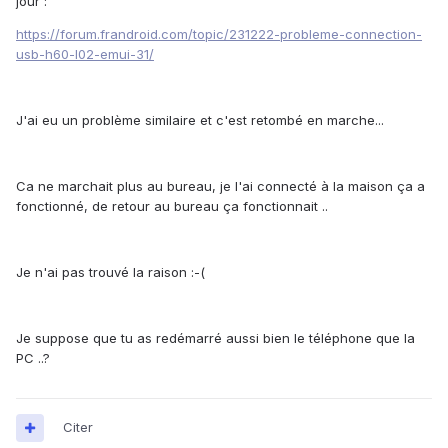
jour :
https://forum.frandroid.com/topic/231222-probleme-connection-
usb-h60-l02-emui-31/
J'ai eu un problème similaire et c'est retombé en marche...
Ca ne marchait plus au bureau, je l'ai connecté à la maison ça a
fonctionné, de retour au bureau ça fonctionnait ..
Je n'ai pas trouvé la raison :-(
Je suppose que tu as redémarré aussi bien le téléphone que la
PC ..?
Citer