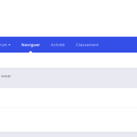
orum
Naviguer
Activité
Classement
d wear