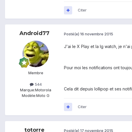
Citer
Android77
Posté(e)
16 novembre 2015
J'ai le X Play et la lg watch, je n'a
Pour moi les notifications ont toujou
Membre
544
Cela dit depuis lollipop et ses noti
Marque:
Motorola
Modèle:
Moto G
Citer
totorre
Posté(e)
17 novembre 2015