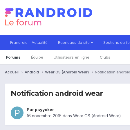
Frandroid - Actualité
Rubriques du site
Sections du f
Forums
Équipe
Utilisateurs en ligne
Clubs
Accueil
Android
Wear OS (Android Wear)
Notification androi
Notification android wear
Par
psyycker
16 novembre 2015
dans
Wear OS (Android Wear)