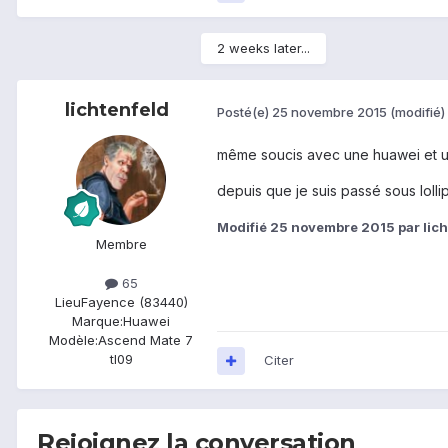
2 weeks later...
lichtenfeld
Posté(e)
25 novembre 2015
(modifié)
même soucis avec une huawei et u
depuis que je suis passé sous lolli
Modifié
25 novembre 2015
par lic
Membre
65
Lieu
Fayence (83440)
Marque:
Huawei
Modèle:
Ascend Mate 7
tl09
Citer
Rejoignez la conversation