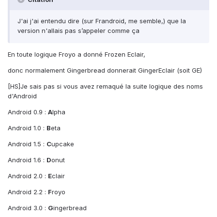
J'ai j'ai entendu dire (sur Frandroid, me semble,) que la
version n'allais pas s’appeler comme ça
En toute logique Froyo a donné Frozen Eclair,
donc normalement Gingerbread donnerait GingerEclair (soit GE)
[HS]Je sais pas si vous avez remaqué la suite logique des noms
d'Android
Android 0.9 :
A
lpha
Android 1.0 :
B
eta
Android 1.5 :
C
upcake
Android 1.6 :
D
onut
Android 2.0 :
E
clair
Android 2.2 :
F
royo
Android 3.0 :
G
ingerbread