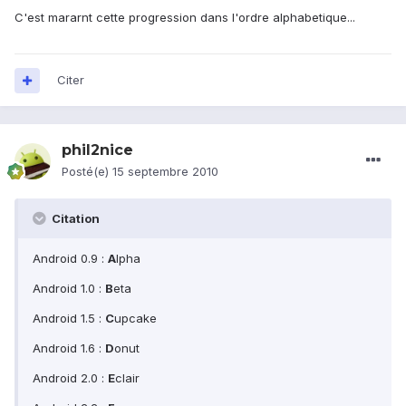
C'est mararnt cette progression dans l'ordre alphabetique...
Citer
phil2nice
Posté(e)
15 septembre 2010
Citation
Android 0.9 :
A
lpha
Android 1.0 :
B
eta
Android 1.5 :
C
upcake
Android 1.6 :
D
onut
Android 2.0 :
E
clair