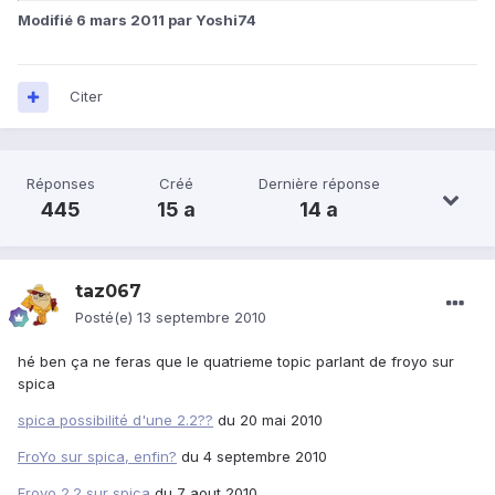
Modifié
6 mars 2011
par Yoshi74
Citer
Réponses
Créé
Dernière réponse
445
15 a
14 a
taz067
Posté(e)
13 septembre 2010
hé ben ça ne feras que le quatrieme topic parlant de froyo sur
spica
spica possibilité d'une 2.2??
du 20 mai 2010
FroYo sur spica, enfin?
du 4 septembre 2010
Froyo 2.2 sur spica
du 7 aout 2010