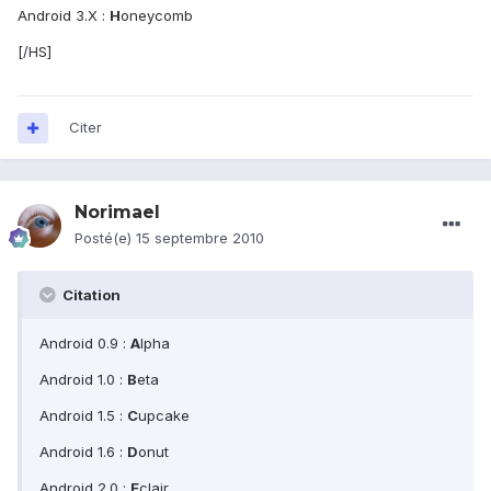
Android 3.X :
H
oneycomb
[/HS]
Citer
Norimael
Posté(e)
15 septembre 2010
Citation
Android 0.9 :
A
lpha
Android 1.0 :
B
eta
Android 1.5 :
C
upcake
Android 1.6 :
D
onut
Android 2.0 :
E
clair