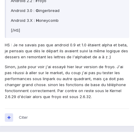
Android 2.2 :
F
royo
Android 3.0 :
G
ingerbread
Android 3.X :
H
oneycomb
[/HS]
HS : Je ne savais pas que android 0.9 et 1.0 étaient alpha et beta,
je pensais que dès le départ ils avaient suivi la même logique des
dessers en remontant les lettres de l'alphabet de a à z ;)
Sinon, juste pour voir j'ai essayé hier leur version de froyo. J'ai
pas réussi à aller sur le market, du coup j'ai pas pu tester les
performances sous linpark ou autre quadrant, mais ça doit pas
changer grand chose. sinon les fonctions de base du téléphone
fonctionnent correctement. Par contre on reste sous le Kernel
2.6.29 d'éclair alors que froyo est sous 2.6.32.
Citer