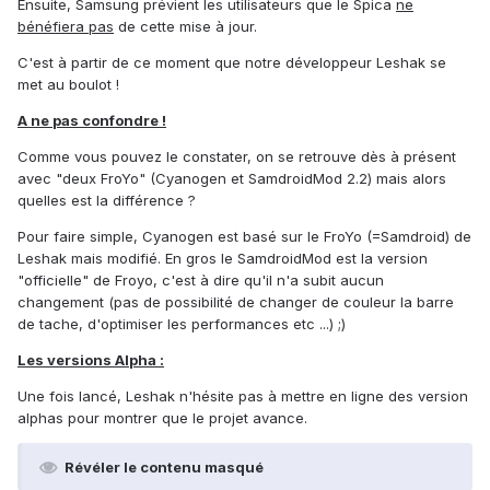
Ensuite, Samsung prévient les utilisateurs que le Spica
ne
bénéfiera pas
de cette mise à jour.
C'est à partir de ce moment que notre développeur Leshak se
met au boulot !
A ne pas confondre !
Comme vous pouvez le constater, on se retrouve dès à présent
avec "deux FroYo" (Cyanogen et SamdroidMod 2.2) mais alors
quelles est la différence ?
Pour faire simple, Cyanogen est basé sur le FroYo (=Samdroid) de
Leshak mais modifié. En gros le SamdroidMod est la version
"officielle" de Froyo, c'est à dire qu'il n'a subit aucun
changement (pas de possibilité de changer de couleur la barre
de tache, d'optimiser les performances etc ...) ;)
Les versions Alpha :
Une fois lancé, Leshak n'hésite pas à mettre en ligne des version
alphas pour montrer que le projet avance.
Révéler le contenu masqué