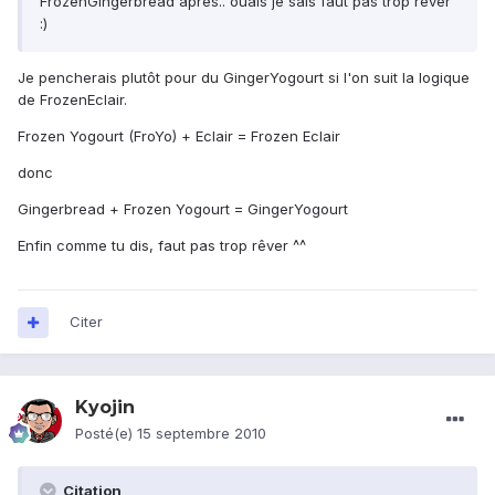
FrozenGingerbread après.. ouais je sais faut pas trop rêver
:)
Je pencherais plutôt pour du GingerYogourt si l'on suit la logique
de FrozenEclair.
Frozen Yogourt (FroYo) + Eclair = Frozen Eclair
donc
Gingerbread + Frozen Yogourt = GingerYogourt
Enfin comme tu dis, faut pas trop rêver ^^
Citer
Kyojin
Posté(e)
15 septembre 2010
Citation