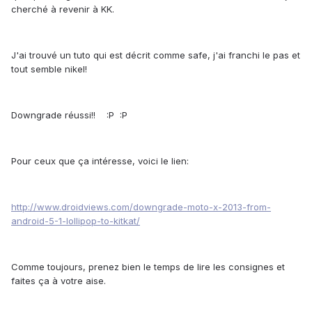
cherché à revenir à KK.
J'ai trouvé un tuto qui est décrit comme safe, j'ai franchi le pas et
tout semble nikel!
Downgrade réussi!! :P :P
Pour ceux que ça intéresse, voici le lien:
http://www.droidviews.com/downgrade-moto-x-2013-from-
android-5-1-lollipop-to-kitkat/
Comme toujours, prenez bien le temps de lire les consignes et
faites ça à votre aise.