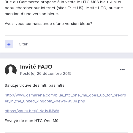
Rue du Commerce propose à la vente le HTC M8S bleu. J'ai eu
beau chercher sur internet (sites Fr et US), le site HTC, aucune
mention d'une version bleue.
Avez-vous connaissance d'une version bleue?
Citer
Invité FAJO
Posté(e)
26 décembre 2015
Salut,je trouve des m8, pas m8s
http://www.gsmarena.com/blue_htc_one_m8_goes_up_for_preord
er_in_the_united_kingdom_-news-8538.php
https://youtu.be/j8INc1vJMWA
Envoyé de mon HTC One M9