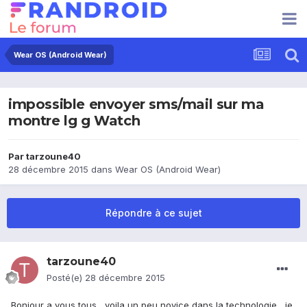
Wear OS (Android Wear)
impossible envoyer sms/mail sur ma
montre lg g Watch
Par
tarzoune40
28 décembre 2015
dans
Wear OS (Android Wear)
Répondre à ce sujet
tarzoune40
Posté(e)
28 décembre 2015
Bonjour a vous tous , voila un peu novice dans la technologie , je