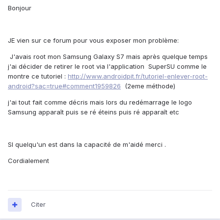
Bonjour
JE vien sur ce forum pour vous exposer mon problème:
J'avais root mon Samsung Galaxy S7 mais après quelque temps
j'ai décider de retirer le root via l'application SuperSU comme le
montre ce tutoriel :
http://www.androidpit.fr/tutoriel-enlever-root-
android?sac=true#comment1959826
(2eme méthode)
j'ai tout fait comme décris mais lors du redémarrage le logo
Samsung apparaît puis se ré éteins puis ré apparaît etc
SI quelqu'un est dans la capacité de m'aidé merci .
Cordialement
Citer