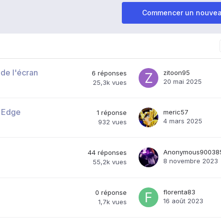
Commencer un nouvea
 de l'écran
zitoon95
6
réponses
20 mai 2025
25,3k
vues
 Edge
meric57
1
réponse
4 mars 2025
932
vues
Anonymous90038
44
réponses
8 novembre 2023
55,2k
vues
florenta83
0
réponse
16 août 2023
1,7k
vues