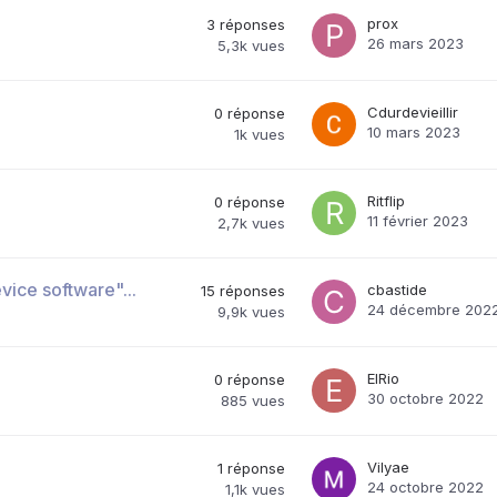
prox
3
réponses
26 mars 2023
5,3k
vues
Cdurdevieillir
0
réponse
10 mars 2023
1k
vues
Ritflip
0
réponse
11 février 2023
2,7k
vues
vice software"...
cbastide
15
réponses
24 décembre 202
9,9k
vues
ElRio
0
réponse
30 octobre 2022
885
vues
Vilyae
1
réponse
24 octobre 2022
1,1k
vues