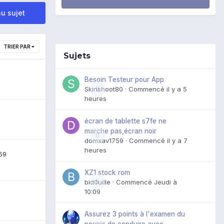
u sujet
TRIER PAR
Sujets
Besoin Testeur pour App
Skinshoot80
0
· Commencé
il y a 5
heures
écran de tablette s7fe ne
marche pas,écran noir
0
domxav1759
· Commencé
il y a 7
heures
59
XZ1 stock rom
bid0uille
0
· Commencé
Jeudi à
10:09
Assurez 3 points à l'examen du
permis de conduire avec