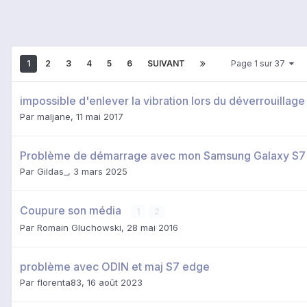
1
2
3
4
5
6
SUIVANT
Page 1 sur 37
impossible d'enlever la vibration lors du déverrouillage
Par
maljane
,
11 mai 2017
Problème de démarrage avec mon Samsung Galaxy S7
Par
Gildas_
,
3 mars 2025
Coupure son média
1
2
Par
Romain Gluchowski
,
28 mai 2016
problème avec ODIN et maj S7 edge
Par
florenta83
,
16 août 2023