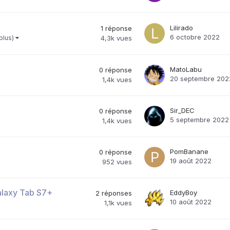
Lilirado
1
réponse
6 octobre 2022
 plus)
4,3k
vues
MatoLabu
0
réponse
20 septembre 202
1,4k
vues
Sir_DEC
0
réponse
5 septembre 2022
1,4k
vues
PomBanane
0
réponse
19 août 2022
952
vues
Galaxy Tab S7+
EddyBoy
2
réponses
10 août 2022
1,1k
vues