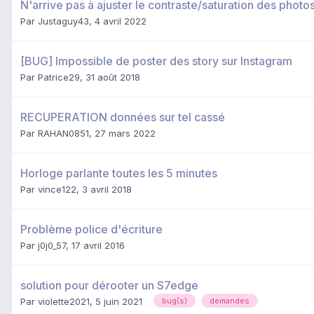
N'arrive pas à ajuster le contraste/saturation des photos
Par
Justaguy43
,
4 avril 2022
[BUG] Impossible de poster des story sur Instagram
Par
Patrice29
,
31 août 2018
RECUPERATION données sur tel cassé
Par
RAHAN0851
,
27 mars 2022
Horloge parlante toutes les 5 minutes
Par
vince122
,
3 avril 2018
Problème police d'écriture
Par
j0j0_57
,
17 avril 2016
solution pour dérooter un S7edge
Par
violette2021
,
5 juin 2021
bug(s)
demandes