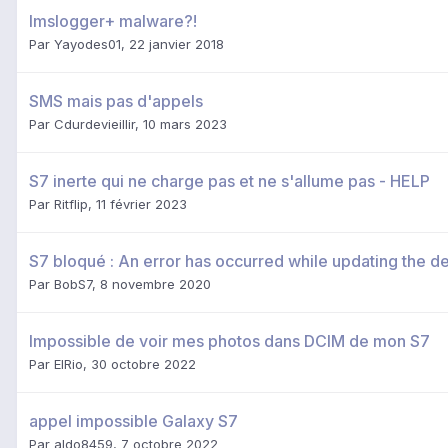
Imslogger+ malware?!
Par
Yayodes01
,
22 janvier 2018
SMS mais pas d'appels
Par
Cdurdevieillir
,
10 mars 2023
S7 inerte qui ne charge pas et ne s'allume pas - HELP
Par
Ritflip
,
11 février 2023
S7 bloqué : An error has occurred while updating the de
Par
BobS7
,
8 novembre 2020
Impossible de voir mes photos dans DCIM de mon S7
Par
ElRio
,
30 octobre 2022
appel impossible Galaxy S7
Par
aldo8459
,
7 octobre 2022