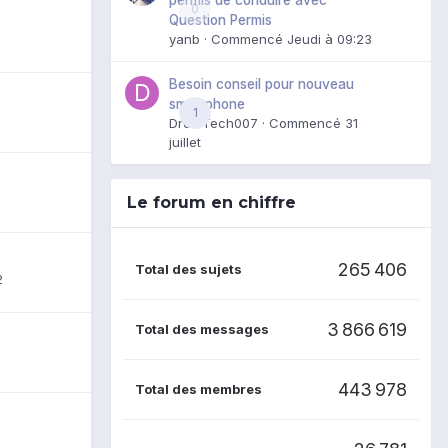
0
Question Permis
yanb
· Commencé
Jeudi à 09:23
Besoin conseil pour nouveau
smartphone
1
DroidTech007
· Commencé
31
juillet
Le forum en chiffre
265 406
Total des sujets
2
3 866 619
Total des messages
443 978
Total des membres