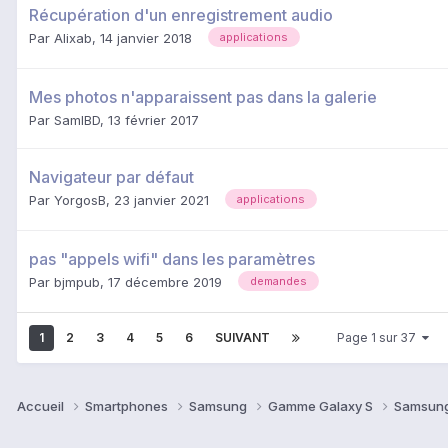
Récupération d'un enregistrement audio
Par
Alixab
,
14 janvier 2018
applications
Mes photos n'apparaissent pas dans la galerie
Par
SamIBD
,
13 février 2017
Navigateur par défaut
Par
YorgosB
,
23 janvier 2021
applications
pas "appels wifi" dans les paramètres
Par
bjmpub
,
17 décembre 2019
demandes
1
2
3
4
5
6
SUIVANT
Page 1 sur 37
Accueil
Smartphones
Samsung
Gamme Galaxy S
Samsung