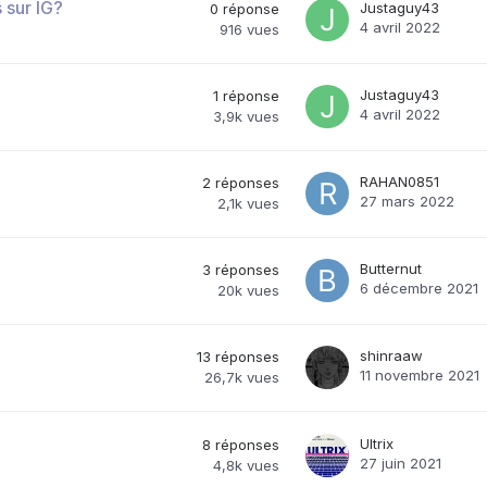
 sur IG?
Justaguy43
0
réponse
4 avril 2022
916
vues
Justaguy43
1
réponse
4 avril 2022
3,9k
vues
RAHAN0851
2
réponses
27 mars 2022
2,1k
vues
Butternut
3
réponses
6 décembre 2021
20k
vues
shinraaw
13
réponses
11 novembre 2021
26,7k
vues
Ultrix
8
réponses
27 juin 2021
4,8k
vues