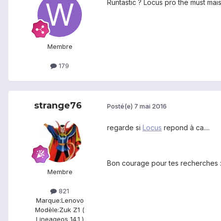
Runtastic ? Locus pro the must mais
Membre
179
strange76
Posté(e)
7 mai 2016
regarde si
Locus
repond à ca....
Bon courage pour tes recherches :
Membre
821
Marque:
Lenovo
Modèle:
Zuk Z1 (
Lineageos 14.1 )