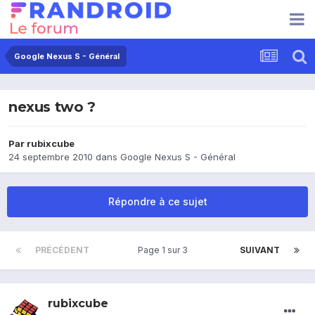
Google Nexus S - Général
nexus two ?
Par
rubixcube
24 septembre 2010
dans
Google Nexus S - Général
Répondre à ce sujet
PRÉCÉDENT
Page 1 sur 3
SUIVANT
rubixcube