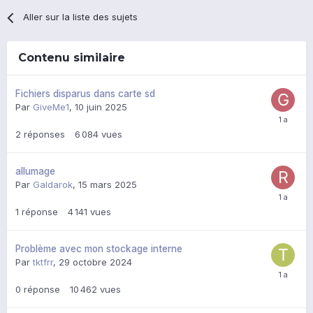
Aller sur la liste des sujets
Contenu similaire
Fichiers disparus dans carte sd
Par
GiveMe1
,
10 juin 2025
2
réponses
6 084
vues
allumage
Par
Galdarok
,
15 mars 2025
1
réponse
4 141
vues
Problème avec mon stockage interne
Par
tktfrr
,
29 octobre 2024
0
réponse
10 462
vues