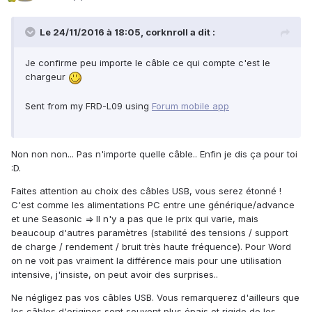
Le 24/11/2016 à 18:05,
corknroll
a dit :
Je confirme peu importe le câble ce qui compte c'est le
chargeur
Sent from my FRD-L09 using
Forum mobile app
Non non non... Pas n'importe quelle câble.. Enfin je dis ça pour toi
:D.
Faites attention au choix des câbles USB, vous serez étonné !
C'est comme les alimentations PC entre une générique/advance
et une Seasonic => Il n'y a pas que le prix qui varie, mais
beaucoup d'autres paramètres (stabilité des tensions / support
de charge / rendement / bruit très haute fréquence). Pour Word
on ne voit pas vraiment la différence mais pour une utilisation
intensive, j'insiste, on peut avoir des surprises..
Ne négligez pas vos câbles USB. Vous remarquerez d'ailleurs que
les câbles d'origines sont souvent plus épais et rigide de les