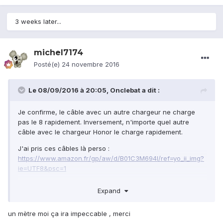
3 weeks later...
michel7174
Posté(e)
24 novembre 2016
Le 08/09/2016 à 20:05,
Onclebat
a dit :
Je confirme, le câble avec un autre chargeur ne charge
pas le 8 rapidement. Inversement, n'importe quel autre
câble avec le chargeur Honor le charge rapidement.
J'ai pris ces câbles là perso :
https://www.amazon.fr/gp/aw/d/B01C3M694I/ref=yo_ii_img?
ie=UTF8&psc=1
Ils sont de très bonne qualité mais ne font qu'1 mètre ce qui
Expand
peut poser problème à certains.
un mètre moi ça ira impeccable , merci