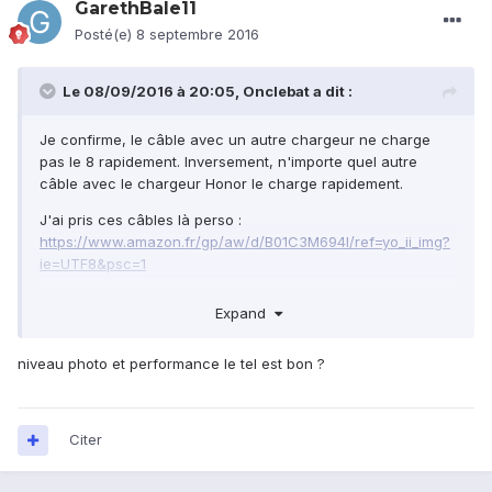
GarethBale11
Posté(e)
8 septembre 2016
Le 08/09/2016 à 20:05,
Onclebat
a dit :
Je confirme, le câble avec un autre chargeur ne charge
pas le 8 rapidement. Inversement, n'importe quel autre
câble avec le chargeur Honor le charge rapidement.
J'ai pris ces câbles là perso :
https://www.amazon.fr/gp/aw/d/B01C3M694I/ref=yo_ii_img?
ie=UTF8&psc=1
Ils sont de très bonne qualité mais ne font qu'1 mètre ce qui
Expand
peut poser problème à certains.
niveau photo et performance le tel est bon ?
Citer