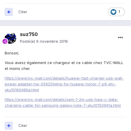
Citer
1
suz750
Posté(e)
6 novembre 2016
Bonsoir,
Vous avesz également ce chargeur et ce cable chez TVC-MALL
et moins cher.
https://www.tvc-mall.com/details/huawei-fast-charger-usb-wall-
power-adapter-hw-059200ehq-for-huawei-honor-7-p9-etc-
sku10160486a.html
https://www.tvc-mall.com/details/oem-1-2m-usb-type-c-data-
charging-cable-for-samsung-galaxy-note-7-sku10150991a.html
Citer