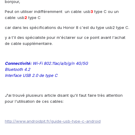
bonjour,
Peut on utiliser indifféremment un cable: usb
3
type C ou un
cable: usb
2
type C
car dans les spécifications du Honor 8 c'est du type usb2 type C.
y a t'il des spécialiste pour m'éclairer sur ce point avant l'achat
de cable supplémentaire.
Connectivité:
Wi-Fi 802.11ac/a/b/g/n 4G/5G
Bluetooth 4.2
Interface USB 2.0 de type C
J
'ai trouvé plusieurs article disant qu'il faut faire très attention
pour l'utilisation de ces cables:
http://www.androidpit.fr/guide-usb-type-c-android