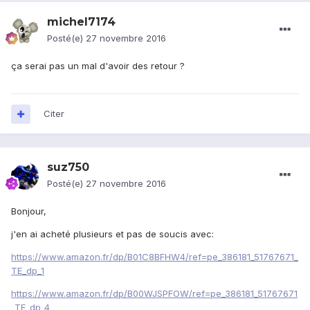
michel7174
Posté(e)
27 novembre 2016
ça serai pas un mal d'avoir des retour ?
Citer
suz750
Posté(e)
27 novembre 2016
Bonjour,
j'en ai acheté plusieurs et pas de soucis avec:
https://www.amazon.fr/dp/B01C8BFHW4/ref=pe_386181_51767671_
TE_dp_1
https://www.amazon.fr/dp/B00WJSPFOW/ref=pe_386181_51767671
_TE_dp_4