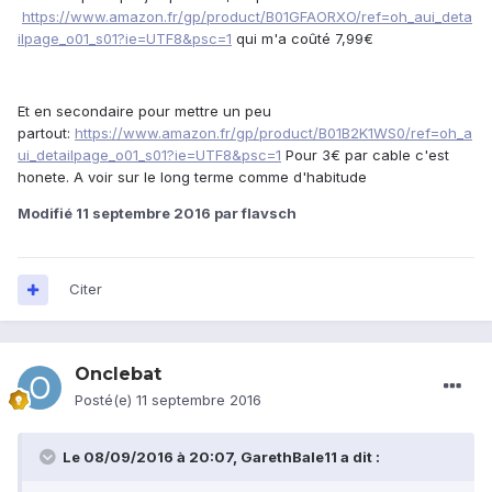
https://www.amazon.fr/gp/product/B01GFAORXO/ref=oh_aui_deta
ilpage_o01_s01?ie=UTF8&psc=1
qui m'a coûté 7,99€
Et en secondaire pour mettre un peu
partout:
https://www.amazon.fr/gp/product/B01B2K1WS0/ref=oh_a
ui_detailpage_o01_s01?ie=UTF8&psc=1
Pour 3€ par cable c'est
honete. A voir sur le long terme comme d'habitude
Modifié
11 septembre 2016
par flavsch
Citer
Onclebat
Posté(e)
11 septembre 2016
Le 08/09/2016 à 20:07,
GarethBale11
a dit :