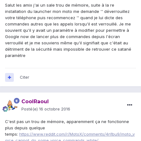
Salut les amix j'ai un sale trou de mémoire, suite à la re
installation du launcher mon moto me demande '' déverrouillez
votre téléphone puis recommencez '' quand je lui dicte des
commandes autres que les appels lorsqu'il est verrouillé. Je me
souvient qu'il y avait un paramètre à modifier pour permettre à
Google now de lancer plus de commandes depuis l'écran
verrouillé et je me souviens même qu'il signifiait que c'était au
détriment de la sécurité mais impossible de retrouver ce satané
paramètre
Citer
CoolRaoul
Posté(e)
16 octobre 2016
C'est pas un trou de mémoire, apparemment ça ne fonctionne
plus depuis quelque
temps:
https://www.reddit.com/r/MotoX/comments/4n1bu9/moto_v
oice_cannot_do_some_voice_commands_while/