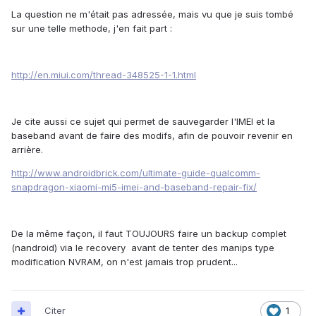
La question ne m'était pas adressée, mais vu que je suis tombé
sur une telle methode, j'en fait part :
http://en.miui.com/thread-348525-1-1.html
Je cite aussi ce sujet qui permet de sauvegarder l'IMEI et la
baseband avant de faire des modifs, afin de pouvoir revenir en
arrière.
http://www.androidbrick.com/ultimate-guide-qualcomm-
snapdragon-xiaomi-mi5-imei-and-baseband-repair-fix/
De la même façon, il faut TOUJOURS faire un backup complet
(nandroid) via le recovery avant de tenter des manips type
modification NVRAM, on n'est jamais trop prudent...
Citer
1