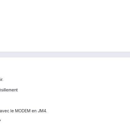
r.
ésillement
il avec le MODEM en JM4.
?