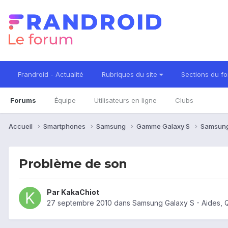
Frandroid - Actualité
Rubriques du site
Sections du f
Forums
Équipe
Utilisateurs en ligne
Clubs
Accueil
Smartphones
Samsung
Gamme Galaxy S
Samsung
Problème de son
Par
KakaChiot
27 septembre 2010
dans
Samsung Galaxy S - Aides, 