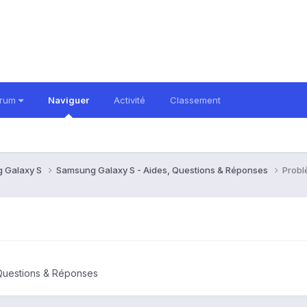
orum
Naviguer
Activité
Classement
 Galaxy S
Samsung Galaxy S - Aides, Questions & Réponses
Probl
Questions & Réponses