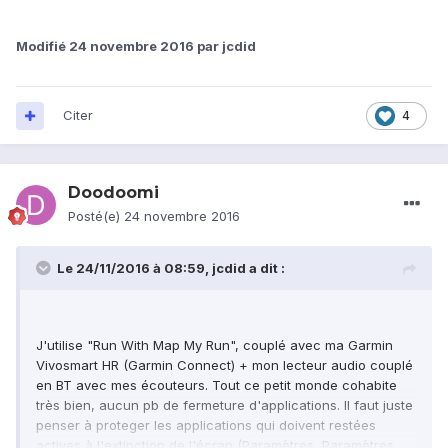
Modifié
24 novembre 2016
par jcdid
Citer
4
Doodoomi
Posté(e)
24 novembre 2016
Le 24/11/2016 à 08:59,
jcdid
a dit :
J'utilise "Run With Map My Run", couplé avec ma Garmin
Vivosmart HR (Garmin Connect) + mon lecteur audio couplé
en BT avec mes écouteurs. Tout ce petit monde cohabite
très bien, aucun pb de fermeture d'applications. Il faut juste
penser à proteger les applications qui doivent restées
actives à l'extinction de l'écran (Paramètres, Paramètres