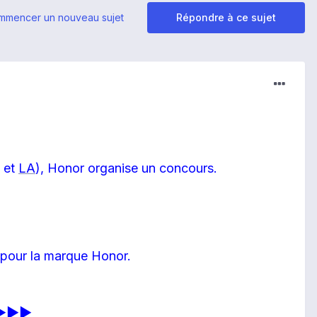
mmencer un nouveau sujet
Répondre à ce sujet
et
LA
), Honor organise un concours.
 pour la marque Honor.
s ►►►