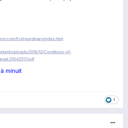
nor.com/fr/xtraordinary/index.html
ontent/uploads/2016/12/Conditions-of-
legal_01042017.pdf
à minuit
1