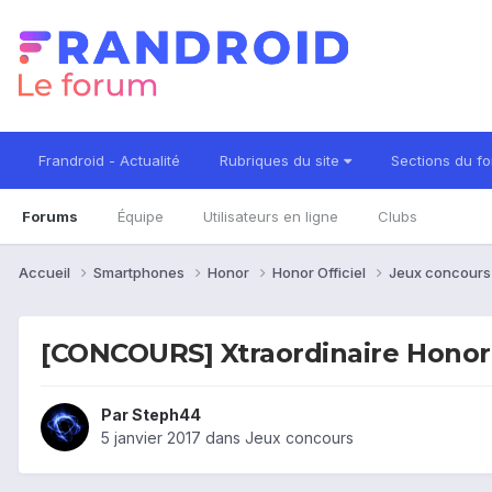
Frandroid - Actualité
Rubriques du site
Sections du f
Forums
Équipe
Utilisateurs en ligne
Clubs
Accueil
Smartphones
Honor
Honor Officiel
Jeux concour
[CONCOURS] Xtraordinaire Honor
Par
Steph44
5 janvier 2017
dans
Jeux concours