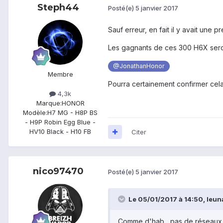
Steph44
Posté(e)
5 janvier 2017
Sauf erreur, en fait il y avait une
Les gagnants de ces 300 H6X seront
@JonathanHonor
Membre
Pourra certainement confirmer cela.
4,3k
Marque:
HONOR
Modèle:
H7 MG - H8P BS
- H9P Robin Egg Blue -
HV10 Black - H10 FB
Citer
nico97470
Posté(e)
5 janvier 2017
Le 05/01/2017 à 14:50,
leu
Comme d'hab , pas de réseaux so