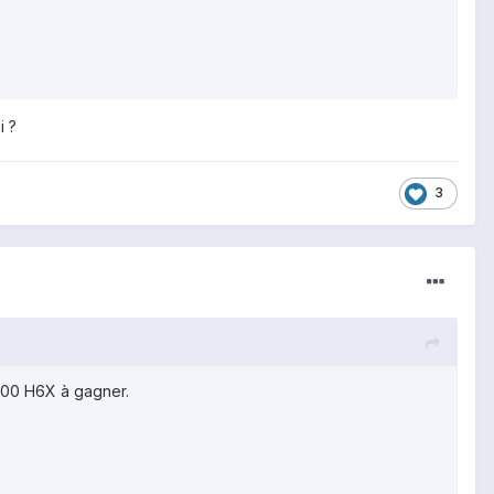
i ?
3
 300 H6X à gagner.