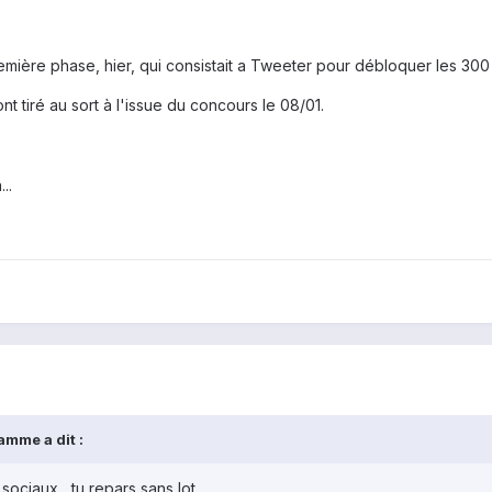
 première phase, hier, qui consistait a Tweeter pour débloquer les 30
 tiré au sort à l'issue du concours le 08/01.
..
namme
a dit :
ciaux , tu repars sans lot .