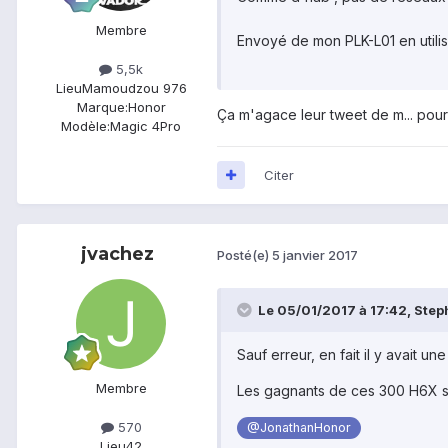
Membre
Envoyé de mon PLK-L01 en utilis
5,5k
Lieu
Mamoudzou 976
Marque:
Honor
Ça m'agace leur tweet de m... pour 
Modèle:
Magic 4Pro
Citer
jvachez
Posté(e)
5 janvier 2017
Le 05/01/2017 à 17:42,
Step
Sauf erreur, en fait il y avait 
Membre
Les gagnants de ces 300 H6X ser
570
@JonathanHonor
Lieu
42