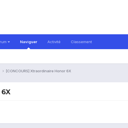
orum
Naviguer
Activité
Classement
s
[CONCOURS] Xtraordinaire Honor 6X
 6X