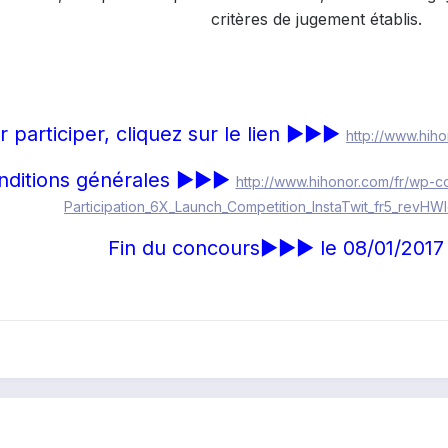
critères de jugement établis.
r participer, cliquez sur le lien ►►►
http://www.hiho
nditions générales ►►►
http://www.hihonor.com/fr/wp-c
Participation_6X_Launch_Competition_InstaTwit_fr5_revHW
Fin du concours►►► le 08/01/2017 