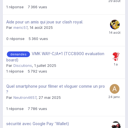
1
réponse
7 366
vues
Aide pour un amis qui joue sur clash royal.
Par
meric57
,
14 août 2025
0
réponse
5 360
vues
VMK WAY-C/A*1 (TCC8900 evaluation
demandes
board)
Par
Discutions
,
1 juillet 2025
1
réponse
5 792
vues
Quel smartphone pour filmer et vloguer comme un pro
?
Par
Neutron4657
,
27 mai 2025
1
réponse
7 786
vues
sécurité avec Google Pay 'Wallet)