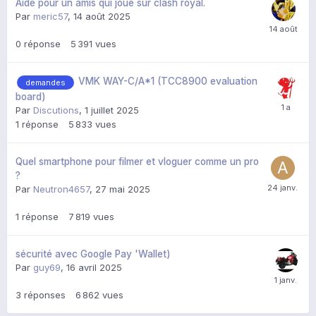
Aide pour un amis qui joue sur clash royal.
Par
meric57
,
14 août 2025
0
réponse
5 391
vues
VMK WAY-C/A*1 (TCC8900 evaluation
demandes
board)
Par
Discutions
,
1 juillet 2025
1
réponse
5 833
vues
Quel smartphone pour filmer et vloguer comme un pro
?
Par
Neutron4657
,
27 mai 2025
1
réponse
7 819
vues
sécurité avec Google Pay 'Wallet)
Par
guy69
,
16 avril 2025
3
réponses
6 862
vues