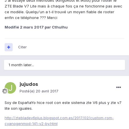
J'ai essayé deux méthodes (KingoRoot et IRoot) pour rooter le
ZTE Blade V7 Lite mais à chaque fois ça ne fonctionne pas avec
ce modèle. Quelqu'un a t-il trouvé un moyen fiable de rooter
enfin ce téléphone ??? Merci
Modifié
2 mars 2017
par Cthulhu
Citer
1 month later...
jujudos
Posté(e)
20 avril 2017
Soy de EspañaYo hice root con este sistema zte V6 plus y zte v7
lite son iguales.
http://ztebladev6plus.blogspot.com.es/2017/02/custom-rom-
cyanogenmod-141-v2-by.html