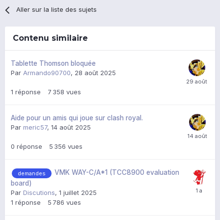
Aller sur la liste des sujets
Contenu similaire
Tablette Thomson bloquée
Par
Armando90700
,
28 août 2025
1
réponse
7 358
vues
Aide pour un amis qui joue sur clash royal.
Par
meric57
,
14 août 2025
0
réponse
5 356
vues
VMK WAY-C/A*1 (TCC8900 evaluation
demandes
board)
Par
Discutions
,
1 juillet 2025
1
réponse
5 786
vues